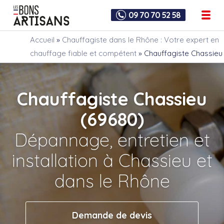
09 70 70 52 58
Accueil
»
Chauffagiste dans le Rhône : Votre expert en
chauffage fiable et compétent
»
Chauffagiste Chassieu
Chauffagiste Chassieu
(69680)
Dépannage, entretien et
installation à Chassieu et
dans le Rhône
Demande de devis