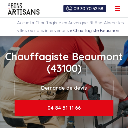
09 70 70 52 58
Accueil
»
Chauffagiste en Auvergne-Rhône-Alpes : les
villes où nous intervenons
»
Chauffagiste Beaumont
Chauffagiste Beaumont
(43100)
Demande de devis
04 84 51 11 66