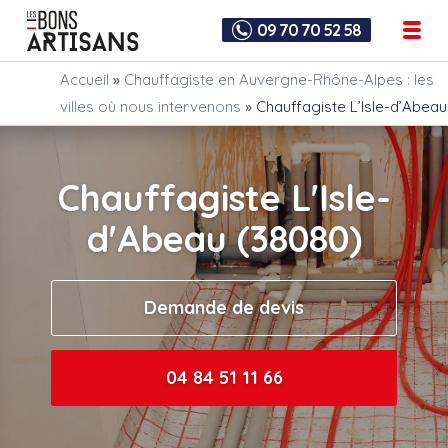
09 70 70 52 58
Accueil
»
Chauffagiste en Auvergne-Rhône-Alpes : les
villes où nous intervenons
»
Chauffagiste L’Isle-d’Abeau
Chauffagiste L'Isle-
d'Abeau (38080)
Demande de devis
04 84 51 11 66