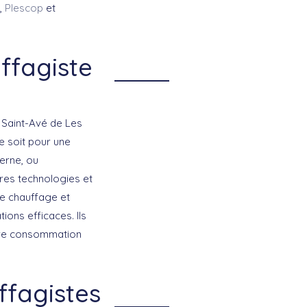
,
Plescop
et
ffagiste
s Saint-Avé de Les
e soit pour une
rne, ou
ères technologies et
de chauffage et
ions efficaces. Ils
otre consommation
ffagistes