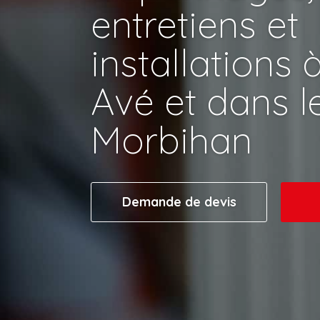
entretiens et
installations 
Avé et dans l
Morbihan
Demande de devis