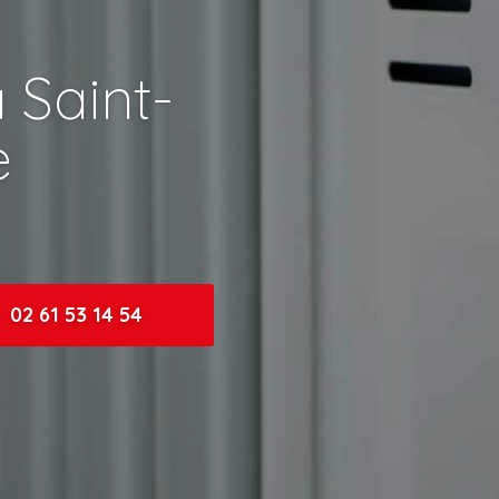
à Saint-
e
02 61 53 14 54