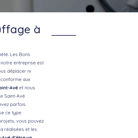
uffage à
iété. Les Bons
e notre entreprise est
us déplacer ni
l conforme aux
aint-Avé
et nous
te Saint-Avé
evez parfois
se ce type
s projets, vous pouvez
a réalisées et les
-Avé d’être un