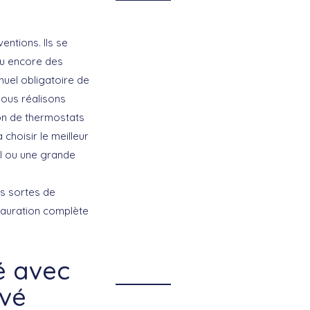
ntions. Ils se
 ou encore des
nuel
obligatoire de
Nous réalisons
ation de thermostats
choisir le meilleur
el ou une grande
es sortes de
stauration complète
é avec
Avé