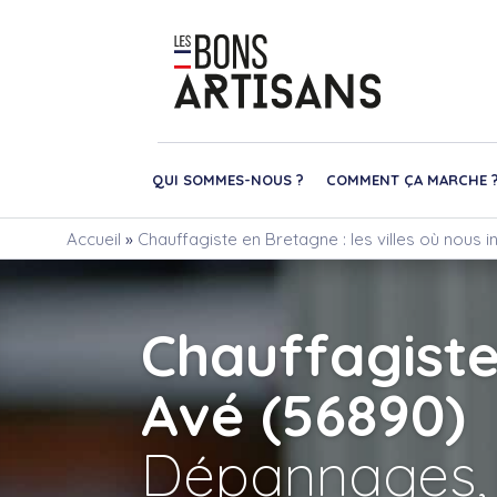
QUI SOMMES-NOUS ?
COMMENT ÇA MARCHE 
Accueil
»
Chauffagiste en Bretagne : les villes où nous 
Chauffagiste
Avé (56890)
Dépannages,