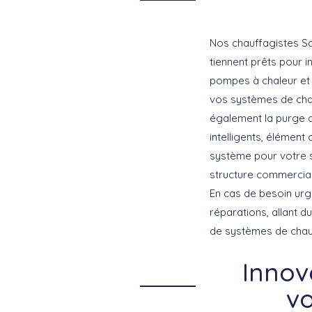
Nos chauffagistes Sa
tiennent prêts pour
i
pompes à chaleur et d
vos systèmes de chau
également la
purge d
intelligents, élément
système pour votre s
structure commercial
En cas de besoin urg
réparations, allant d
de systèmes de chau
Innov
vo