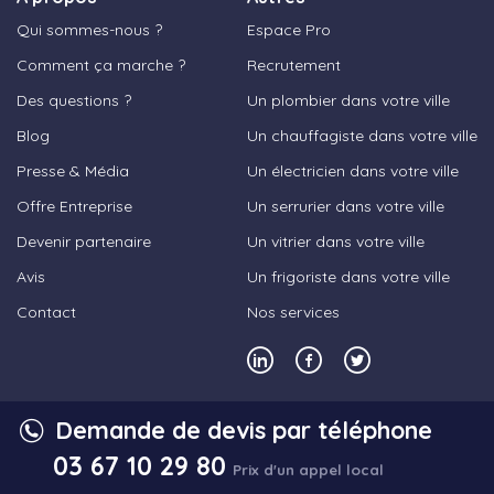
Qui sommes-nous ?
Espace Pro
Comment ça marche ?
Recrutement
Des questions ?
Un plombier dans votre ville
Blog
Un chauffagiste dans votre ville
Presse & Média
Un électricien dans votre ville
Offre Entreprise
Un serrurier dans votre ville
Devenir partenaire
Un vitrier dans votre ville
Avis
Un frigoriste dans votre ville
Contact
Nos services
Demande de devis par téléphone
© 2023,
Les Bons Artisans
- Tous droits
03 67 10 29 80
réservés
Prix d'un appel local
Mentions légales
Conditions générales d’utilisation