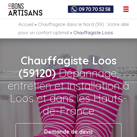
09 70 70 52 58
Accueil
»
Chauffagiste dans le Nord (59) : Votre allié
pour un confort optimal
»
Chauffagiste Loos
Chauffagiste Loos
(59120)
Dépannage,
entretien et installation à
Loos et dans les Hauts-
de-France
Demande de devis