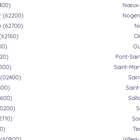
400)
Nœux-l
r (62200)
Nogent
e (62700)
N
 (62160)
Oi
00)
Ou
20)
Pont-Sai
0500)
Saint-Mar
 (02400)
Sain
300)
Saint
0600)
Sall
0200)
S
2710)
So
00)
Te
 (60800)
Viller