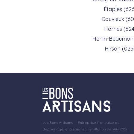
Étaples (62
Gouvieux (6
Harnes (62
Hénin-Beaumont
Hirson (025
Les Bons Artisans — Entreprise française de
dépannage, entretien et installation depuis 2012.