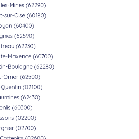
es-Mines (62290)
-sur-Oise (60180)
oyon (60400)
gnies (62590)
treau (62230)
nte-Maxence (60700)
tin-Boulogne (62280)
t-Omer (62500)
-Quentin (02100)
aumines (62430)
enlis (60300)
issons (02200)
rgnier (02700)
s-Cotterêts (02600)