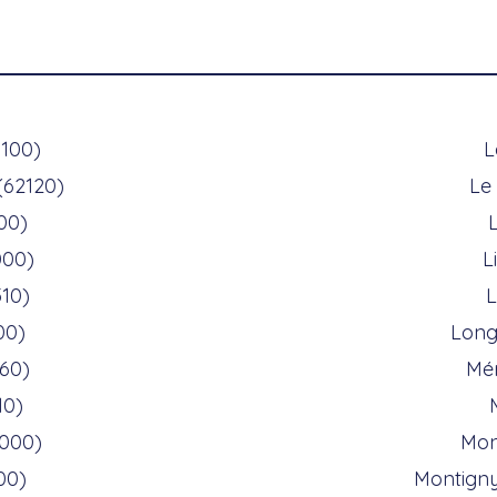
0100)
L
 (62120)
Le 
00)
000)
L
10)
L
00)
Long
60)
Mér
10)
0000)
Mon
00)
Montigny