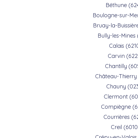
Béthune (62
Boulogne-sur-Me
Bruay-la-Buissièr
Bully-les-Mines
Calais (621
Carvin (622
Chantilly (6
Château-Thierry
Chauny (02
Clermont (6
Compiègne (6
Courrières (6
Creil (601
Crépy-en-Valois