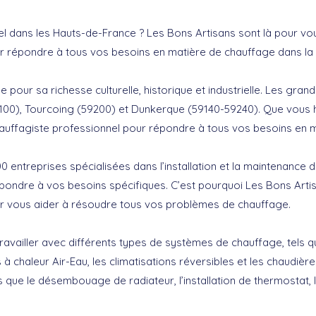
l dans les Hauts-de-France ? Les Bons Artisans sont là pour vo
ur répondre à tous vos besoins en matière de chauffage dans la
ur sa richesse culturelle, historique et industrielle. Les grandes
00), Tourcoing (59200) et Dunkerque (59140-59240). Que vous ha
hauffagiste professionnel pour répondre à tous vos besoins en 
 entreprises spécialisées dans l’installation et la maintenance 
épondre à vos besoins spécifiques. C’est pourquoi Les Bons Artis
ur vous aider à résoudre tous vos problèmes de chauffage.
availler avec différents types de systèmes de chauffage, tels q
 à chaleur Air-Eau, les climatisations réversibles et les chaudièr
 que le désembouage de radiateur, l’installation de thermostat, l