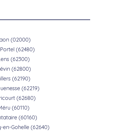
aon (02000)
Portel (62480)
Lens (62300)
iévin (62800)
illers (62190)
uenesse (62219)
icourt (62680)
Méru (60110)
tataire (60160)
-en-Gohelle (62640)