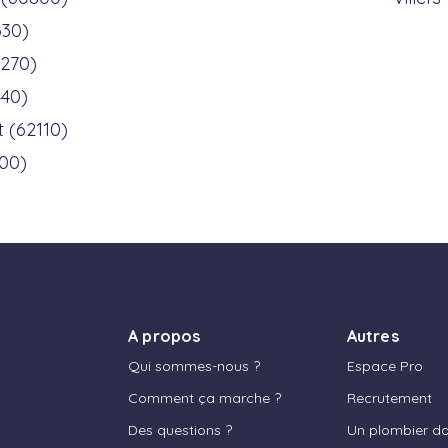
630)
0270)
440)
 (62110)
00)
A propos
Autres
Qui sommes-nous ?
Espace Pro
Comment ça marche ?
Recrutement
Des questions ?
Un plombier dan