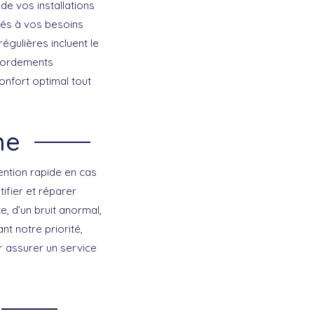
de vos installations
és à vos besoins
égulières incluent le
ccordements
confort optimal tout
ne
ention rapide en cas
ifier et réparer
, d’un bruit anormal,
nt notre priorité,
r assurer un service