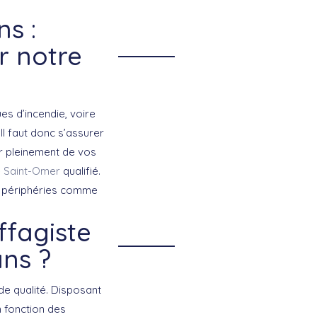
s :
r notre
es d’incendie, voire
l faut donc s’assurer
er pleinement de vos
e
Saint-Omer
qualifié.
es périphéries comme
ffagiste
ans ?
de qualité. Disposant
 fonction des