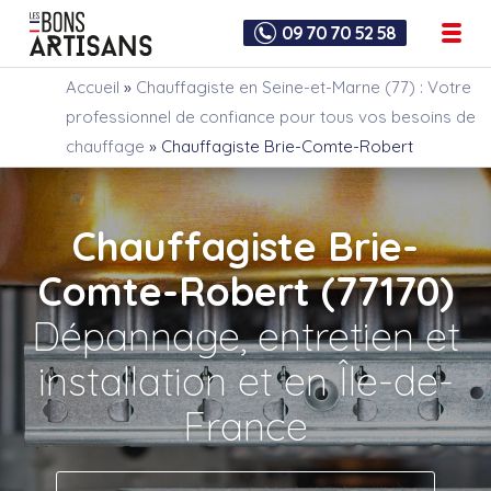
09 70 70 52 58
Accueil
»
Chauffagiste en Seine-et-Marne (77) : Votre
professionnel de confiance pour tous vos besoins de
chauffage
»
Chauffagiste Brie-Comte-Robert
Chauffagiste Brie-
Comte-Robert (77170)
Dépannage, entretien et
installation et en Île-de-
France