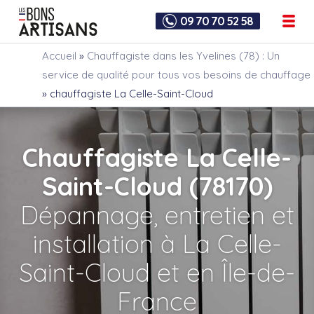
09 70 70 52 58
Accueil
»
Chauffagiste dans les Yvelines (78) : Un
service de qualité pour tous vos besoins de chauffage
»
chauffagiste La Celle-Saint-Cloud
Chauffagiste La Celle-
Saint-Cloud (78170)
Dépannage, entretien et
installation à La Celle-
Saint-Cloud et en Île-de-
France