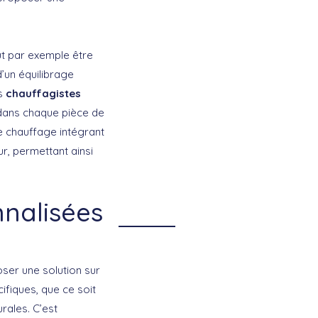
ut par exemple être
’un équilibrage
os
chauffagistes
 dans chaque pièce de
e chauffage intégrant
, permettant ainsi
nnalisées
ser une solution sur
fiques, que ce soit
rales. C’est