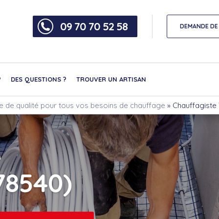
09 70 70 52 58
DEMANDE DE 
?
DES QUESTIONS ?
TROUVER UN ARTISAN
ce de qualité pour tous vos besoins de chauffage
»
Chauffagiste 
e
78540)