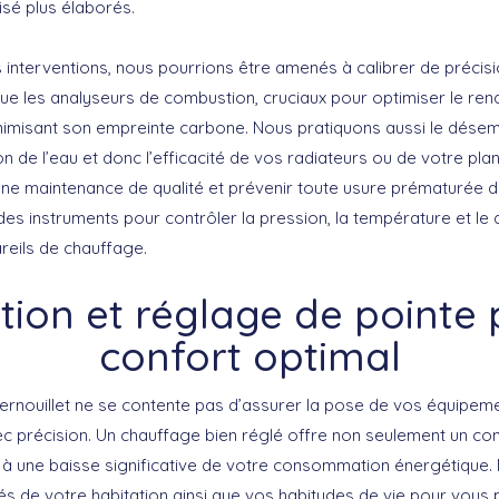
isé plus élaborés.
 interventions, nous pourrions être amenés à calibrer de précis
 que les analyseurs de combustion, cruciaux pour optimiser le re
inimisant son empreinte carbone. Nous pratiquons aussi le dés
ion de l’eau et donc l’efficacité de vos radiateurs ou de votre pla
une maintenance de qualité et prévenir toute usure prématurée de
 des instruments pour contrôler la pression, la température et le
reils de chauffage.
ation et réglage de pointe
confort optimal
ernouillet ne se contente pas d’assurer la pose de vos équipeme
ec précision. Un chauffage bien réglé offre non seulement un con
à une baisse significative de votre consommation énergétique.
tés de votre habitation ainsi que vos habitudes de vie pour vous