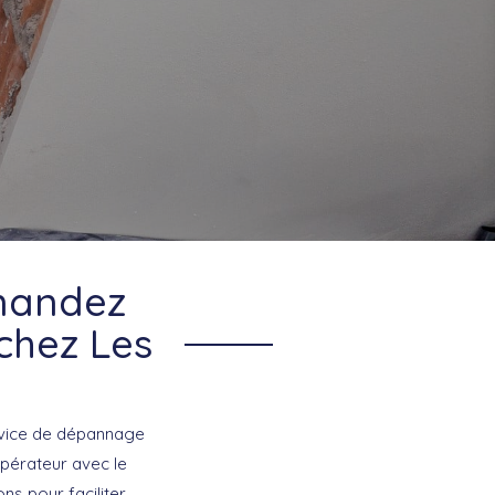
emandez
 chez Les
rvice de dépannage
pérateur avec le
ns pour faciliter