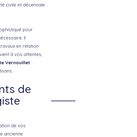
é civile et décennale
ophistiqué pour
écessaire. Il
travaux en relation
ient à vos attentes,
e Vernouillet
tisans.
nts de
iste
vation de vos
ne ancienne