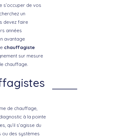
de s’occuper de vos
echerchez un
s devez faire
urs années
’un avantage
re
chauffagiste
agnement sur mesure
de chauffage.
ffagistes
tème de chauffage,
diagnostic à la pointe
s, qu’il s’agisse du
ts ou des systèmes