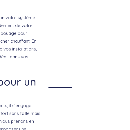
ion votre système
ndement de votre
embouage pour
ncher chauffant. En
 vos installations,
 débit dans vos
 pour un
nts; il s’engage
fort sans faille mais
 Nous prenons en
 proposer une