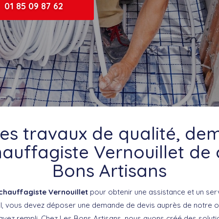
01 85 09 87 62
es travaux de qualité, d
auffagiste Vernouillet de
Bons Artisans
chauffagiste Vernouillet
pour obtenir une assistance et un se
al, vous devez déposer une demande de devis auprès de notre o
avez rempli. Chez Les Bons Artisans, nous avons créé des solutio