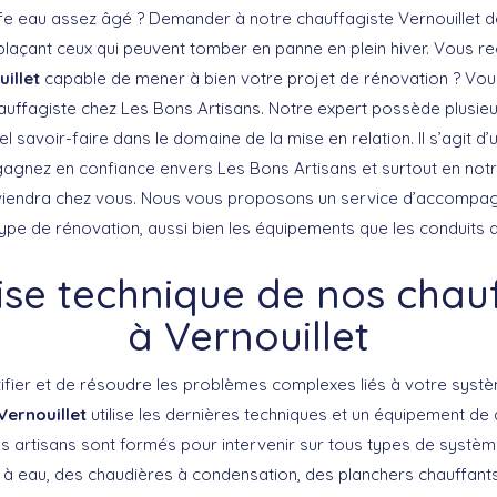
fe eau assez âgé ? Demander à notre chauffagiste Vernouillet 
açant ceux qui peuvent tomber en panne en plein hiver. Vous r
illet
capable de mener à bien votre projet de rénovation ? Vou
auffagiste chez Les Bons Artisans. Notre expert possède plusie
el savoir-faire dans le domaine de la mise en relation. Il s’agit d
agnez en confiance envers Les Bons Artisans et surtout en not
rviendra chez vous. Nous vous proposons un service d’accomp
type de rénovation, aussi bien les équipements que les conduits 
ise technique de nos chau
à Vernouillet
entifier et de résoudre les problèmes complexes liés à votre sys
Vernouillet
utilise les dernières techniques et un équipement de 
s artisans sont formés pour intervenir sur tous types de système
ur à eau, des chaudières à condensation, des planchers chauffan