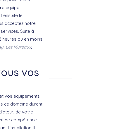
tre équipe
t ensuite le
ous acceptez notre
services. Suite à
 2 heures ou en moins
sy
,
Les Mureaux
,
tous vos
s et vos équipements
ans ce domaine durant
diateur, de votre
lant de compétence
 l’installation. Il