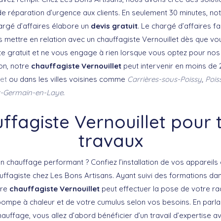
de réparation d’urgence aux clients. En seulement 30 minutes, no
argé d’affaires élabore un
devis gratuit
. Le chargé d’affaires fai
 mettre en relation avec un chauffagiste Vernouillet dès que v
te gratuit et ne vous engage à rien lorsque vous optez pour nos 
on, notre
chauffagiste Vernouillet
peut intervenir en moins de
let
ou dans les villes voisines comme
Carrières-sous-Poissy
,
Pois
t-Germain-en-Laye
.
ffagiste Vernouillet pour 
travaux
n chauffage performant ? Confiez l’installation de vos appareil
uffagiste chez Les Bons Artisans. Ayant suivi des formations d
tre
chauffagiste Vernouillet
peut effectuer la pose de votre ra
pompe à chaleur et de votre cumulus selon vos besoins. En par
uffage, vous allez d’abord bénéficier d’un travail d’expertise avant