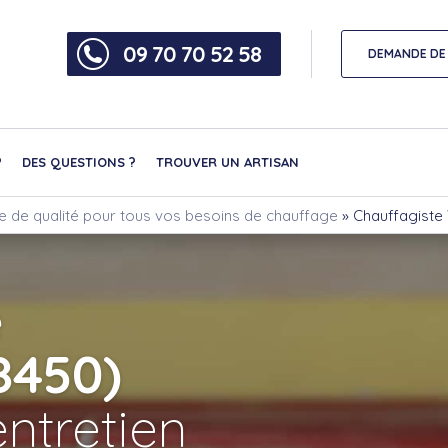
09 70 70 52 58
DEMANDE DE 
?
DES QUESTIONS ?
TROUVER UN ARTISAN
ce de qualité pour tous vos besoins de chauffage
»
Chauffagiste 
e
8450)
ntretien