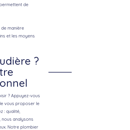
s permettent de
s de manière
ins et les moyens
udière ?
tre
ionnel
isir ? Appuyez-vous
 de vous proposer le
: qualité,
s, nous analysons
eux. Notre plombier