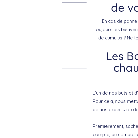
de vo
En cas de panne s
toujours les bienve
de cumulus ? Ne t
Les Bo
chau
L’un de nos buts et d
Pour cela, nous metto
de nos experts ou d
Premièrement, sachez
compte, du comportem