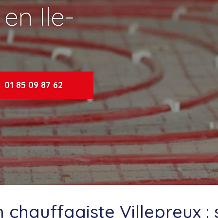
 en Ile-
01 85 09 87 62
n chauffagiste Villepreux :