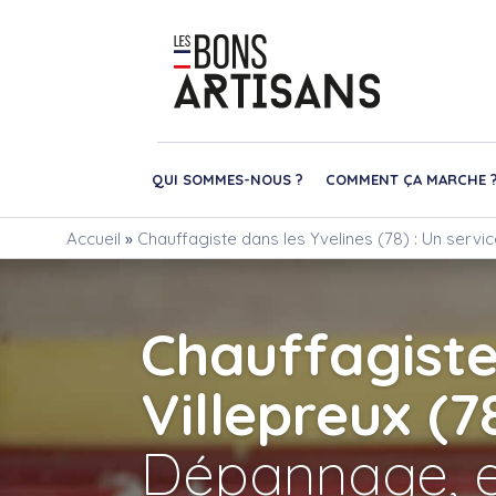
QUI SOMMES-NOUS ?
COMMENT ÇA MARCHE 
Accueil
»
Chauffagiste dans les Yvelines (78) : Un servi
Chauffagist
Villepreux (7
Dépannage, e