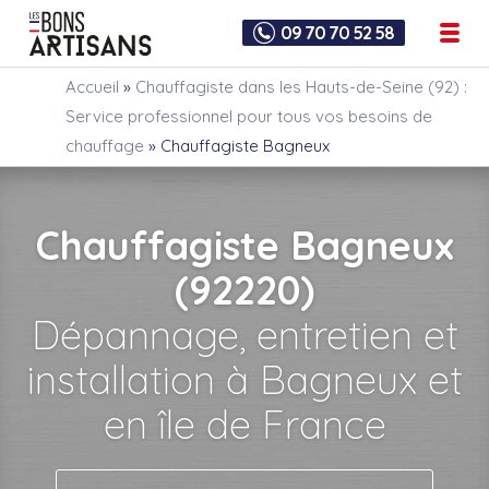
09 70 70 52 58
Accueil
»
Chauffagiste dans les Hauts-de-Seine (92) :
Service professionnel pour tous vos besoins de
chauffage
»
Chauffagiste Bagneux
Chauffagiste Bagneux
(92220)
Dépannage, entretien et
installation à Bagneux et
en île de France