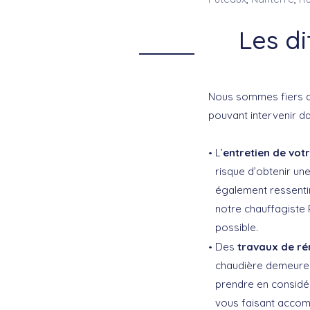
Les d
Nous sommes fiers d
pouvant intervenir d
L’
entretien de vot
risque d’obtenir un
également ressentir
notre chauffagiste 
possible.
Des
travaux de ré
chaudière demeure p
prendre en considér
vous faisant accomp