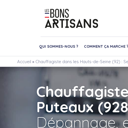
QUI SOMMES-NOUS ?
COMMENT ÇA MARCHE 
Accueil
»
Chauffagiste dans les Hauts-de-Seine (92) : S
Chauffagist
Puteaux (92
Dépannage, e