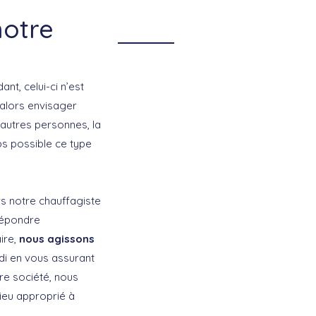
notre
t, celui-ci n’est
 alors envisager
’autres personnes, la
ps possible ce type
rs notre chauffagiste
répondre
ire,
nous agissons
di en vous assurant
re société, nous
lieu approprié à