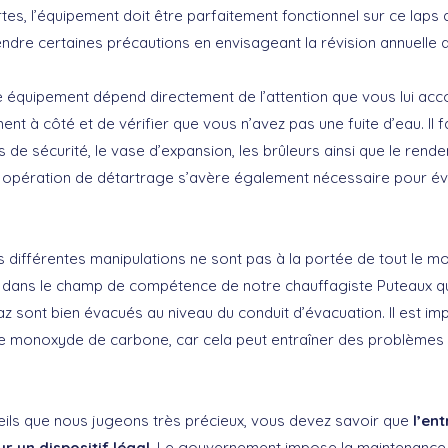
tes, l’équipement doit être parfaitement fonctionnel sur ce laps
dre certaines précautions en envisageant la révision annuelle d
 équipement dépend directement de l’attention que vous lui accor
nt à côté et de vérifier que vous n’avez pas une fuite d’eau. Il
 de sécurité, le vase d’expansion, les brûleurs ainsi que le ren
 opération de détartrage s’avère également nécessaire pour évit
 différentes manipulations ne sont pas à la portée de tout le mo
 dans le champ de compétence de notre chauffagiste Puteaux qu
z sont bien évacués au niveau du conduit d’évacuation. Il est im
de monoxyde de carbone, car cela peut entraîner des problèmes
ils que nous jugeons très précieux, vous devez savoir que
l’en
r un dispositif légal
. Le gouvernement impose la maintenance 