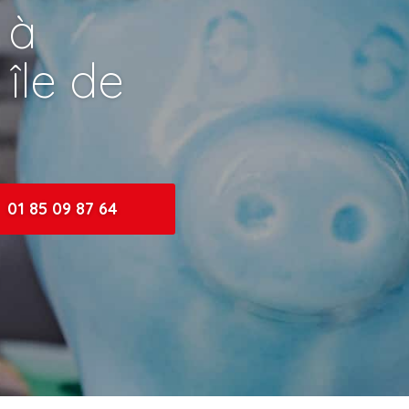
 à
île de
01 85 09 87 64