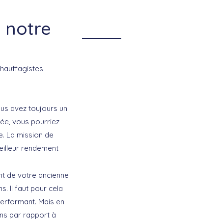
 notre
hauffagistes
vous avez toujours un
rée, vous pourriez
e. La mission de
eilleur rendement
t de votre ancienne
 Il faut pour cela
performant. Mais en
ns par rapport à