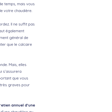
 de temps, mais vous
e votre chaudière.
dez. Il ne suffit pas
 faut également
dement général de
er que le calcaire
nde. Mais, elles
i s’assurera
portant que vous
 très graves pour
tretien annuel d’une
d’une chaudière au