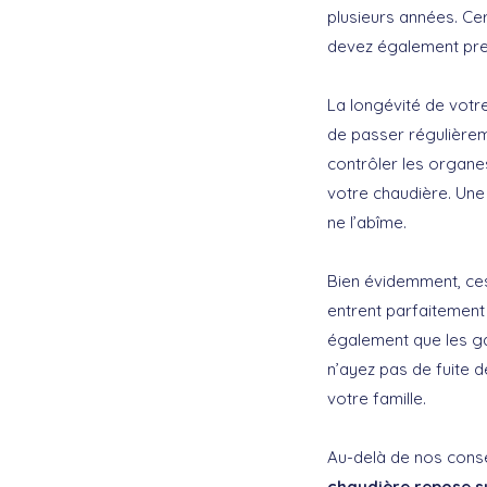
plusieurs années. Cer
devez également pren
La longévité de votre
de passer régulièreme
contrôler les organes
votre chaudière. Une
ne l’abîme.
Bien évidemment, ces
entrent parfaitement
également que les ga
n’ayez pas de fuite 
votre famille.
Au-delà de nos conse
chaudière repose su