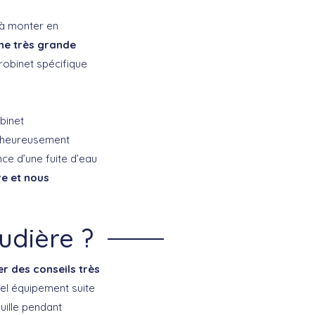
l à monter en
ne très grande
 robinet spécifique
binet
malheureusement
nce d’une fuite d’eau
re et nous
udière ?
r des conseils très
vel équipement suite
uille pendant