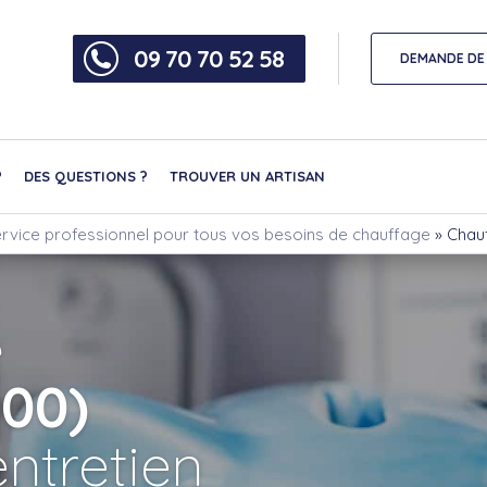
09 70 70 52 58
DEMANDE DE 
?
DES QUESTIONS ?
TROUVER UN ARTISAN
ervice professionnel pour tous vos besoins de chauffage
»
Chau
e
800)
ntretien