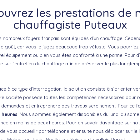
uvrez les prestations de 
chauffagiste Puteaux
s nombreux foyers français sont équipés d’un chauffage. Cependan
e goût, car vous le jugez beaucoup trop vétuste. Vous pourriez
ouvel équipement ou bien vous êtes confronté à une panne. Pour d
 sur l’entretien du chauffage afin de préserver le plus longtem
e à ce type d’interrogation, la solution consiste à s’orienter ve
otre société possède toutes les compétences nécessaires pour 
 demandes et entreprendre des travaux sereinement. Pour ce fa
2 heures
. Nous sommes également disponibles du lundi au same
nce en moins de deux heures. Pour en savoir davantage sur not
de vous accueillir par téléphone et ensuite nous déplacer sur le 
eil-Malmaison
,
Paris
,
Neuilly-sur-Seine
ou Levallois-Perret.