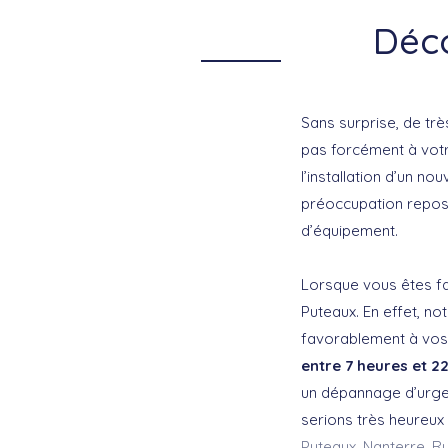
Déco
Sans surprise, de trè
pas forcément à votr
l’installation d’un n
préoccupation repose
d’équipement.
Lorsque vous êtes fac
Puteaux. En effet, n
favorablement à vos
entre 7 heures et 2
un dépannage d’urge
serions très heureux 
Puteaux
,
Nanterre
,
Ru