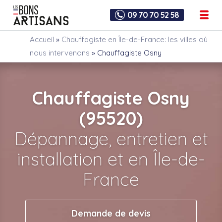
09 70 70 52 58
Accueil
»
Chauffagiste en Île-de-France: les villes où
nous intervenons
»
Chauffagiste Osny
Chauffagiste Osny
(95520)
Dépannage, entretien et
installation et en Île-de-
France
Demande de devis