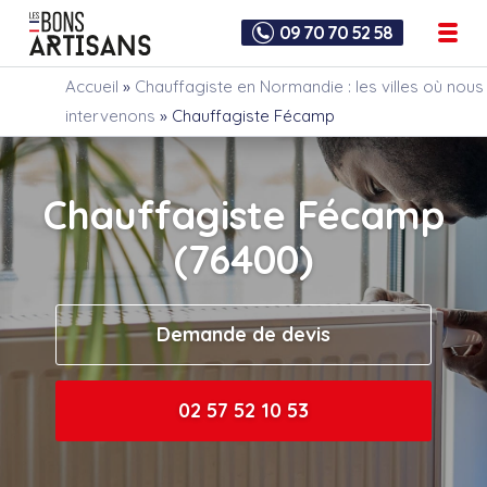
09 70 70 52 58
Accueil
»
Chauffagiste en Normandie : les villes où nous
intervenons
»
Chauffagiste Fécamp
Chauffagiste Fécamp
(76400)
Demande de devis
02 57 52 10 53