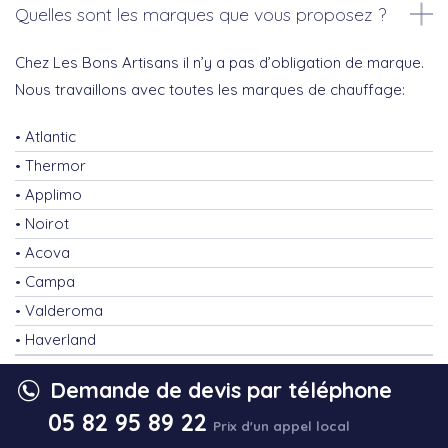
Quelles sont les marques que vous proposez ?
Chez Les Bons Artisans il n’y a pas d’obligation de marque.
Nous travaillons avec toutes les marques de chauffage:
Atlantic
Thermor
Applimo
Noirot
Acova
Campa
Valderoma
Haverland
Demande de devis par téléphone
Comment ça se passe concrètement ?
05 82 95 89 22
Prix d'un appel local
Voici les 4 étapes à suivre :