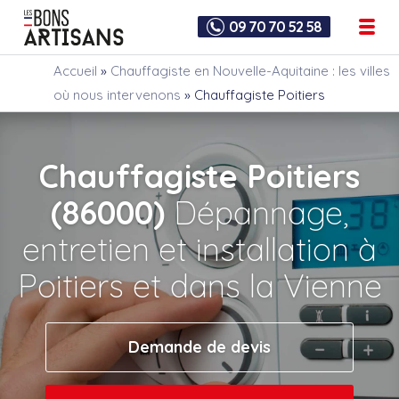
09 70 70 52 58
Accueil
»
Chauffagiste en Nouvelle-Aquitaine : les villes
où nous intervenons
»
Chauffagiste Poitiers
Chauffagiste Poitiers
(86000)
Dépannage,
entretien et installation à
Poitiers et dans la Vienne
Demande de devis