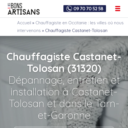
09 70 70 52 58
Accueil
»
Chauffagiste en Occitanie : les villes où nous
intervenons
»
Chauffagiste Castanet-Tolosan
Chauffagiste Castanet-
Tolosan (31320)
Dépannage, entretien et
installation à Castanet-
Tolosan et dans le Tarn-
et-Garonne