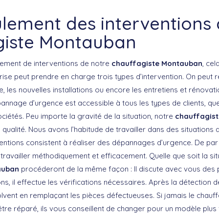
lement des interventions 
giste Montauban
lement de interventions de notre
chauffagiste Montauban
, ce
rise peut prendre en charge trois types d’intervention. On peut r
 les nouvelles installations ou encore les entretiens et rénovat
annage d’urgence est accessible à tous les types de clients, qu
ociétés. Peu importe la gravité de la situation, notre
chauffagis
 qualité. Nous avons l’habitude de travailler dans des situations d
ventions consistent à réaliser des dépannages d’urgence. De par
 travailler méthodiquement et efficacement. Quelle que soit la sit
auban
procéderont de la même façon : Il discute avec vous des
ons, il effectue les vérifications nécessaires. Après la détection
olvent en remplaçant les pièces défectueuses. Si jamais le chauf
re réparé, ils vous conseillent de changer pour un modèle plus f