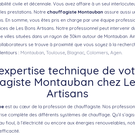
lité civile et décennale. Vous avez affaire à un seul interlocuteu
 les prestations. Notre
chauffagiste Montauban
assure aussi u
ions. En somme, vous êtes pris en charge par une équipe professi
rvices de Les Bons Artisans. Notre professionnel peut intervenir d
 le villes situées dans un rayon de 30km autour de Montauban. Ai
collaborateurs se trouve à proximité que vous soyez à la recherc
lentours :
Montauban
,
Toulouse
,
Blagnac
,
Colomiers
,
Agen
.
expertise technique de vo
agiste Montauban chez L
Artisans
ue
est au cœur de la profession de chauffagiste. Nos professio
rise complète des différents systèmes de chauffage. Qu’il s’agi
au fioul, à l’électricité ou encore aux énergies renouvelables, n
fficacité.