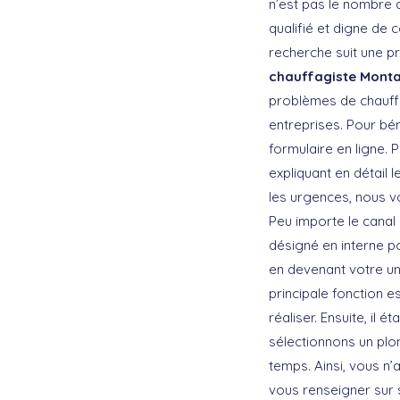
n’est pas le nombre d
qualifié et digne de 
recherche suit une p
chauffagiste Mont
problèmes de chauffa
entreprises. Pour béné
formulaire en ligne. 
expliquant en détail 
les urgences, nous v
Peu importe le canal 
désigné en interne po
en devenant votre uni
principale fonction 
réaliser. Ensuite, il 
sélectionnons un pl
temps. Ainsi, vous n
vous renseigner sur 