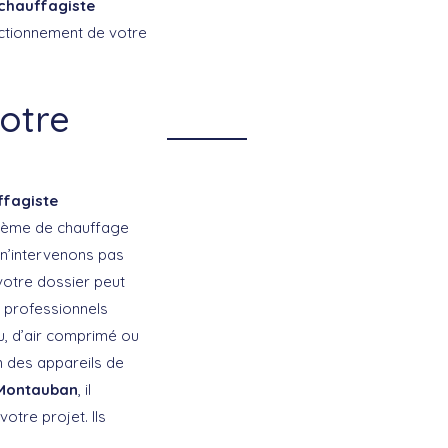
chauffagiste
nctionnement de votre
notre
ffagiste
ystème de chauffage
 n’intervenons pas
otre dossier peut
e professionnels
u, d’air comprimé ou
on des appareils de
 Montauban
, il
otre projet. Ils