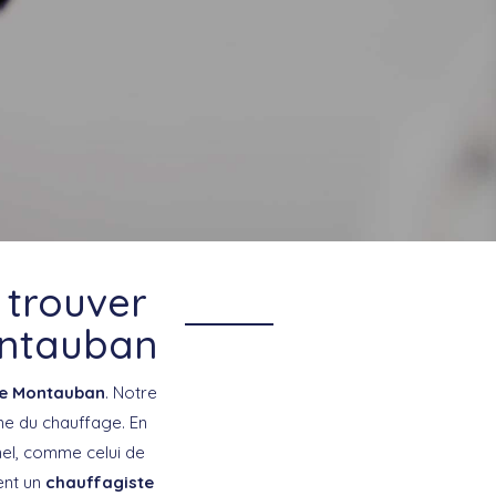
 trouver
ontauban
te Montauban
. Notre
ne du chauffage. En
nnel, comme celui de
ent un
chauffagiste