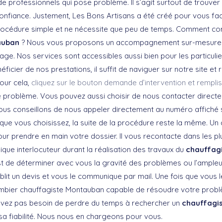
e professionnels qui pose problème. Il s’agit surtout de trouver
confiance. Justement, Les Bons Artisans a été créé pour vous facil
rocédure simple et ne nécessite que peu de temps. Comment con
auban
? Nous vous proposons un accompagnement sur-mesure 
ge. Nos services sont accessibles aussi bien pour les particulie
ficier de nos prestations, il suffit de naviguer sur notre site et 
Pour cela,
cliquez sur le bouton demande d’intervention et remplis
le problème. Vous pouvez aussi choisir de nous contacter directe
ous conseillons de nous appeler directement au numéro affiché 
que vous choisissez, la suite de la procédure reste la même. Un 
ur prendre en main votre dossier. Il vous recontacte dans les plu
que interlocuteur durant la réalisation des travaux du
chauffag
est de déterminer avec vous la gravité des problèmes ou l’ampleu
établit un devis et vous le communique par mail. Une fois que vous l
ombier chauffagiste Montauban capable de résoudre votre prob
’avez pas besoin de perdre du temps à rechercher un
chauffagi
sa fiabilité. Nous nous en chargeons pour vous.