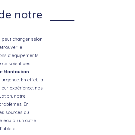
de notre
la peut changer selon
etrouver le
ions d’équipements.
e ce soient des
te Montauban
’urgence. En effet, la
 leur expérience, nos
uation, notre
 problèmes. En
 des sources du
fe eau ou un autre
iable et