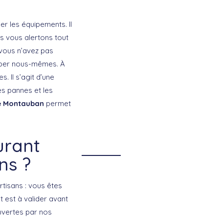
r les équipements. Il
us vous alertons tout
 vous n’avez pas
uper nous-mêmes. À
 Il s’agit d’une
ses pannes et les
e Montauban
permet
urant
ns ?
tisans : vous êtes
it est à valider avant
uvertes par nos