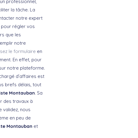
 un professionnel,
iter la tâche. La
tacter notre expert
pour régler vos
rs que les
remplir notre
sez le formulaire
en
ment. En effet, pour
sur notre plateforme.
chargé d’affaires est
s brefs délais, tout
iste Montauban
. Sa
r des travaux à
e validez, nous
lème en peu de
ste Montauban
et