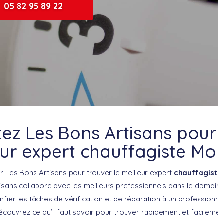
05 82 95 89 22
ez Les Bons Artisans pour
leur expert chauffagiste M
 Les Bons Artisans pour trouver le meilleur expert
chauffagis
isans collabore avec les meilleurs professionnels dans le domai
confier les tâches de vérification et de réparation à un professio
écouvrez ce qu’il faut savoir pour trouver rapidement et facilem