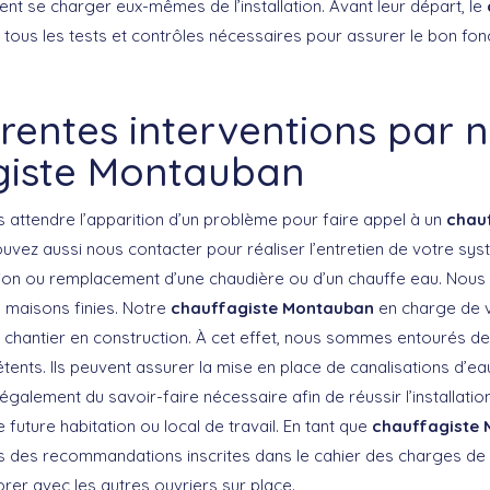
nt se charger eux-mêmes de l’installation. Avant leur départ, le
 tous les tests et contrôles nécessaires pour assurer le bon fo
érentes interventions par 
giste Montauban
rs attendre l’apparition d’un problème pour faire appel à un
chau
ouvez aussi nous contacter pour réaliser l’entretien de votre s
ion ou remplacement d’une chaudière ou d’un chauffe eau. Nous
 maisons finies. Notre
chauffagiste Montauban
en charge de v
un chantier en construction. À cet effet, nous sommes entourés d
ents. Ils peuvent assurer la mise en place de canalisations d’ea
 également du savoir-faire nécessaire afin de réussir l’installati
future habitation ou local de travail. En tant que
chauffagiste
ls des recommandations inscrites dans le cahier des charges de v
rer avec les autres ouvriers sur place.