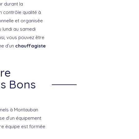
r durant la
n contrôle qualité à
onnelle et organisée
u lundi au samedi
nsi, vous pouvez être
he d’un
chauffagiste
tre
es Bons
nnels à Montauban
sse d’un équipement
otre équipe est formée