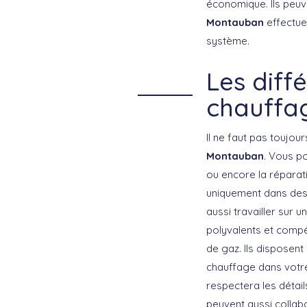
économique. Ils peuve
Montauban
effectue
système.
Les diff
chauffa
Il ne faut pas toujou
Montauban
. Vous p
ou encore la réparat
uniquement dans des
aussi travailler sur 
polyvalents et compét
de gaz. Ils disposent
chauffage dans votre 
respectera les détai
peuvent aussi collabo