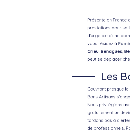
Présente en France d
prestations pour sati
d’urgence d’une pomp
vous résidez à
Pami
Crieu
,
Benagues
,
Bé
peut se déplacer che
Les Bo
Couvrant presque la 
Bons Artisans s’enga
Nous privilégions ava
gratuitement un devi
tardons pas à alerte
de professionnels. Po