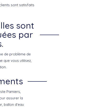
lients sont satisfaits
lles sont
guées par
.
type de problème de
e que vous utilisez,
ion.
ements
iste Pamiers,
pour assurer la
, ballon d’eau