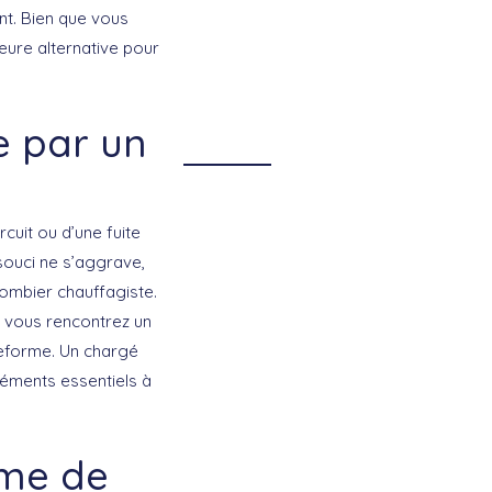
nt. Bien que vous
leure alternative pour
e par un
cuit ou d’une fuite
 souci ne s’aggrave,
lombier chauffagiste.
Si vous rencontrez un
teforme. Un chargé
éléments essentiels à
ème de