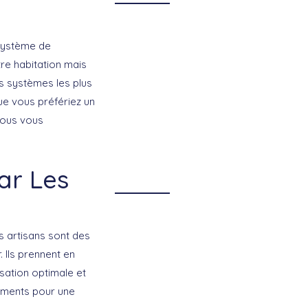
 système de
re habitation mais
es
systèmes les plus
ue vous préfériez un
nous vous
par Les
s artisans sont des
r
. Ils prennent en
lisation optimale et
gements pour une