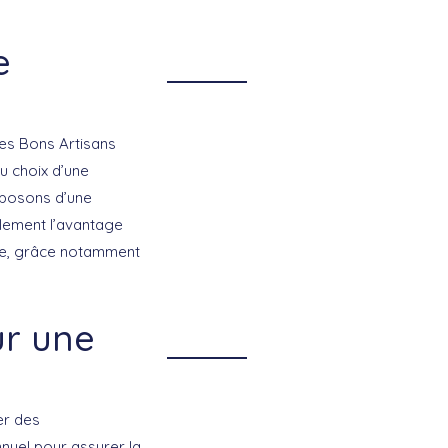
e
es Bons Artisans
u choix d’une
sposons d’une
lement l’avantage
rme, grâce notamment
ur une
er des
nnuel pour
assurer la