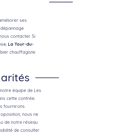
améliorer ses
s, dépannage
ous contacter. Si
use
,
La Tour-du-
bier chauffagiste
larités
 notre équipe de Les
ns cette contrée.
us fournirons
roposition, nous ne
ssu de notre réseau
ibilité de consulter