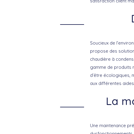
satisfaction client m
Soucieux de l’enviro
propose des
soluti
chaudière à condens
gamme de produits r
d’être écologiques, 
aux différentes aides
La ma
Une maintenance prév
dysfonctionnements 