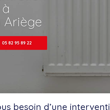
 à
 Ariège
05 82 95 89 22
us besoin d’une intervent