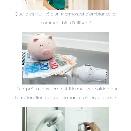
Quelle est l’utilité d’un thermostat d’ambiance, et
comment bien l’utiliser ?
L’Éco-prêt à taux zéro est-il la meilleure aide pour
l’amélioration des performances énergétiques ?