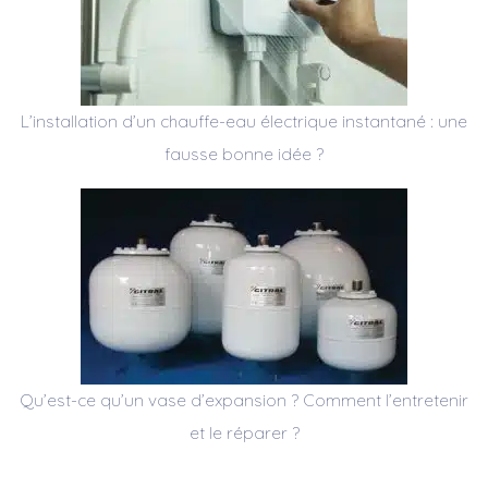
L’installation d’un chauffe-eau électrique instantané : une
fausse bonne idée ?
Qu’est-ce qu’un vase d’expansion ? Comment l’entretenir
et le réparer ?