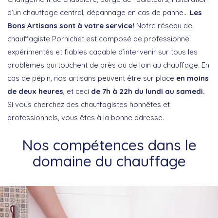
d’un chauffage central, dépannage en cas de panne…
Les
Bons Artisans sont à votre service!
Notre réseau de
chauffagiste Pornichet est composé de professionnel
expérimentés et fiables capable d’intervenir sur tous les
problèmes qui touchent de près ou de loin au chauffage. En
cas de pépin, nos artisans peuvent être sur place
en moins
de deux heures
, et ceci
de 7h à 22h du lundi au samedi.
Si vous cherchez des chauffagistes honnêtes et
professionnels, vous êtes à la bonne adresse.
Nos compétences dans le
domaine du chauffage