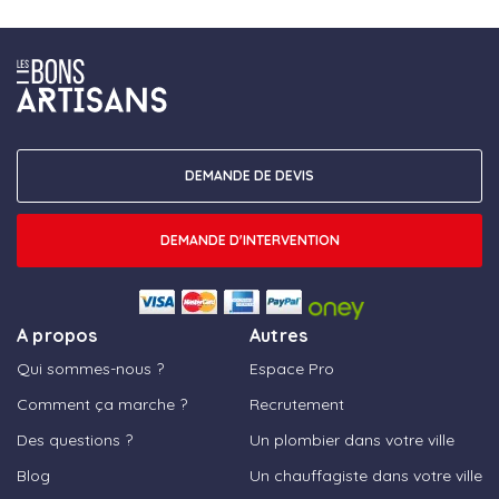
DEMANDE DE DEVIS
DEMANDE D'INTERVENTION
A propos
Autres
Qui sommes-nous ?
Espace Pro
Comment ça marche ?
Recrutement
Des questions ?
Un plombier dans votre ville
Blog
Un chauffagiste dans votre ville