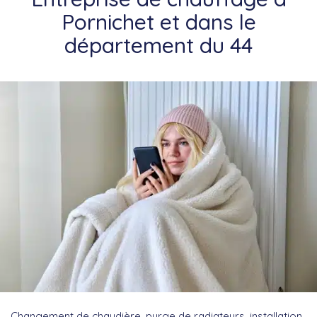
Pornichet et dans le
département du 44
Changement de chaudière, purge de radiateurs, installation