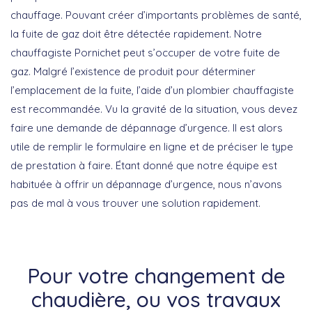
chauffage. Pouvant créer d’importants problèmes de santé,
la fuite de gaz doit être détectée rapidement. Notre
chauffagiste Pornichet peut s’occuper de votre fuite de
gaz. Malgré l’existence de produit pour déterminer
l’emplacement de la fuite, l’aide d’un plombier chauffagiste
est recommandée. Vu la gravité de la situation, vous devez
faire une demande de dépannage d’urgence. Il est alors
utile de remplir le formulaire en ligne et de préciser le type
de prestation à faire. Étant donné que notre équipe est
habituée à offrir un dépannage d’urgence, nous n’avons
pas de mal à vous trouver une solution rapidement.
Pour votre changement de
chaudière, ou vos travaux