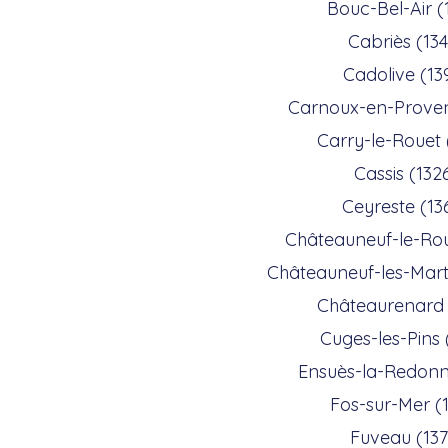
Bouc-Bel-Air (
Cabriès (13
Cadolive (13
Carnoux-en-Proven
Carry-le-Rouet 
Cassis (132
Ceyreste (13
Châteauneuf-le-Ro
Châteauneuf-les-Mart
Châteaurenard 
Cuges-les-Pins 
Ensuès-la-Redonn
Fos-sur-Mer (
Fuveau (137