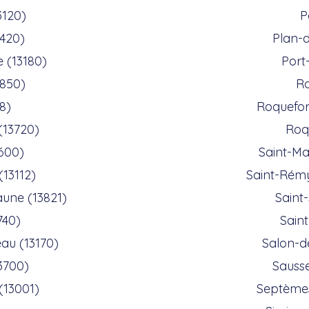
3120)
P
420)
Plan-
 (13180)
Port
3850)
Ro
18)
Roquefor
 (13720)
Roq
3600)
Saint-Ma
(13112)
Saint-Rém
une (13821)
Saint
740)
Saint
au (13170)
Salon-d
3700)
Sausse
 (13001)
Septèmes