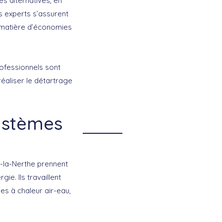
es alternatives, en
s experts s’assurent
n matière d’économies
rofessionnels sont
réaliser le détartrage
systèmes
c-la-Nerthe prennent
e. Ils travaillent
s à chaleur air-eau,