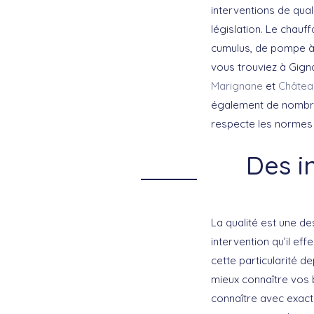
interventions de quali
législation. Le chauf
cumulus, de pompe à
vous trouviez à Gign
Marignane
et
Châtea
également de nombreu
respecte les normes 
Des i
La qualité est une d
intervention qu’il ef
cette particularité d
mieux connaître vos b
connaître avec exacti