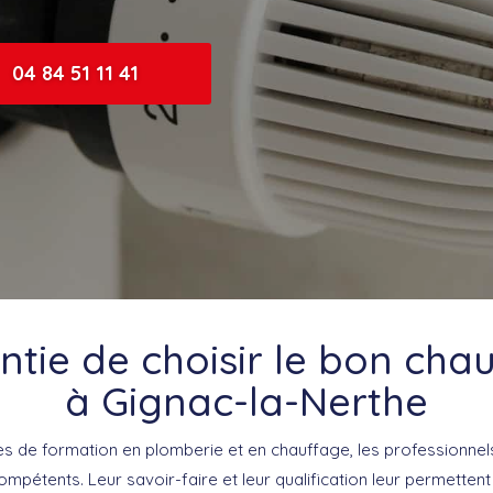
04 84 51 11 41
ntie de choisir le bon chau
à Gignac-la-Nerthe
es de formation en plomberie et en chauffage, les professionne
mpétents. Leur savoir-faire et leur qualification leur permettent