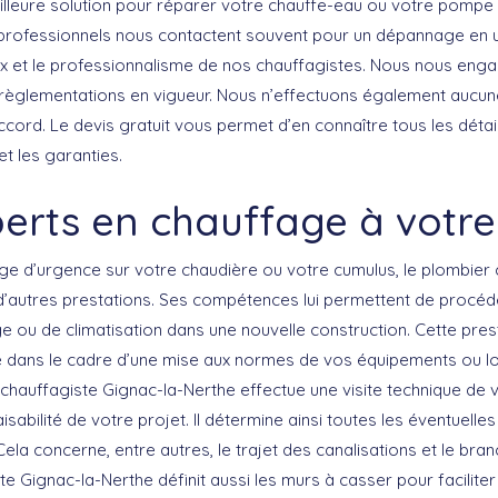
lleure solution pour réparer votre chauffe-eau ou votre pompe
e professionnels nous contactent souvent pour un dépannage en u
ux et le professionnalisme de nos chauffagistes. Nous nous eng
èglementations en vigueur. Nous n’effectuons également aucune
ccord. Le devis gratuit vous permet d’en connaître tous les déta
et les garanties.
erts en chauffage à votre
ge d’urgence sur votre chaudière ou votre cumulus, le plombier 
’autres prestations. Ses compétences lui permettent de procéder 
 ou de climatisation dans une nouvelle construction. Cette pres
dans le cadre d’une mise aux normes de vos équipements ou lo
 chauffagiste Gignac-la-Nerthe effectue une visite technique de 
isabilité de votre projet. Il détermine ainsi toutes les éventuelle
ela concerne, entre autres, le trajet des canalisations et le br
te Gignac-la-Nerthe définit aussi les murs à casser pour facilit