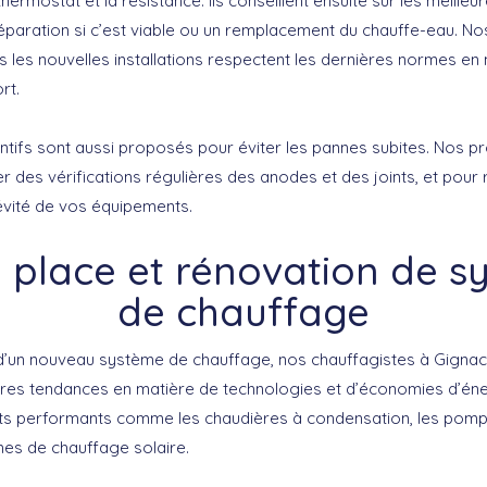
hermostat et la résistance. Ils conseillent ensuite sur les meilleur
éparation si c’est viable ou un remplacement du chauffe-eau. No
 les nouvelles installations respectent les dernières normes e
rt.
ntifs sont aussi proposés pour éviter les pannes subites. Nos p
 des vérifications régulières des anodes et des joints, et pour 
évité de vos équipements.
 place et rénovation de 
de chauffage
on d’un nouveau système de chauffage, nos chauffagistes à Gigna
res tendances en matière de technologies et d’économies d’énergi
s performants comme les chaudières à condensation, les pompe
es de chauffage solaire.