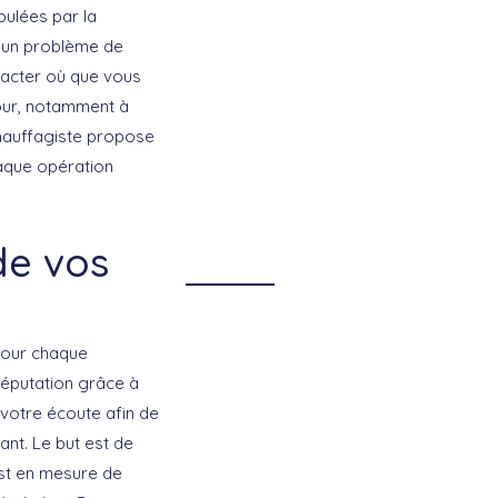
ipulées par la
 un problème de
tacter où que vous
tour, notamment à
chauffagiste propose
haque opération
de vos
 pour chaque
 réputation grâce à
 votre écoute afin de
ant. Le but est de
est en mesure de