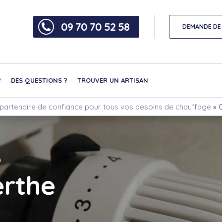
09 70 70 52 58
DEMANDE DE 
?
DES QUESTIONS ?
TROUVER UN ARTISAN
partenaire de confiance pour tous vos besoins de chauffage
»
e
erthe