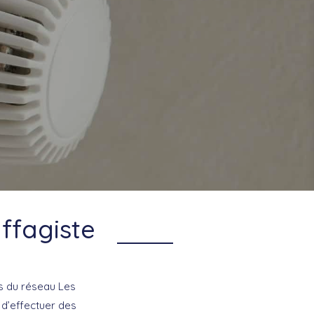
ffagiste
ls du réseau Les
 d’effectuer des