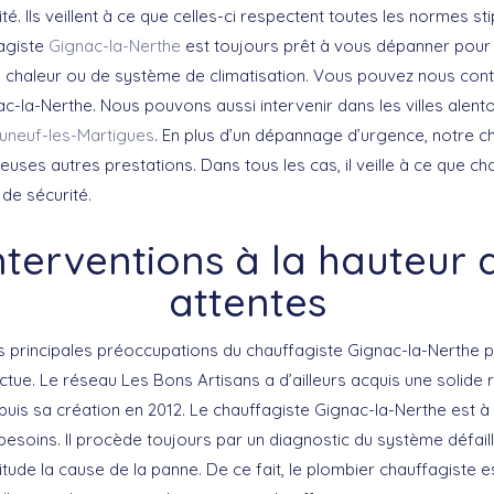
té. Ils veillent à ce que celles-ci respectent toutes les normes st
fagiste
Gignac-la-Nerthe
est toujours prêt à vous dépanner pour
 chaleur ou de système de climatisation. Vous pouvez nous con
ac-la-Nerthe. Nous pouvons aussi intervenir dans les villes alen
uneuf-les-Martigues
. En plus d’un dépannage d’urgence, notre 
ses autres prestations. Dans tous les cas, il veille à ce que c
de sécurité.
nterventions à la hauteur 
attentes
es principales préoccupations du chauffagiste Gignac-la-Nerthe
fectue. Le réseau Les Bons Artisans a d’ailleurs acquis une solide
epuis sa création en 2012. Le chauffagiste Gignac-la-Nerthe est à
esoins. Il procède toujours par un diagnostic du système défaill
tude la cause de la panne. De ce fait, le plombier chauffagiste 