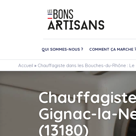
QUI SOMMES-NOUS ?
COMMENT ÇA MARCHE 
Accueil
»
Chauffagiste dans les Bouches-du-Rhône : Le 
Chauffagist
Gignac-la-N
(13180)