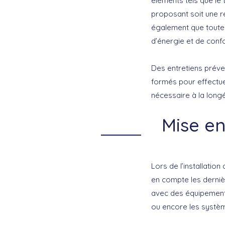
éléments tels que le t
proposant soit une r
également que toutes
d’énergie et de confo
Des entretiens préve
formés pour effectuer
nécessaire à la long
Mise en
Lors de l’installati
en compte les derniè
avec des équipement
ou encore les systèm