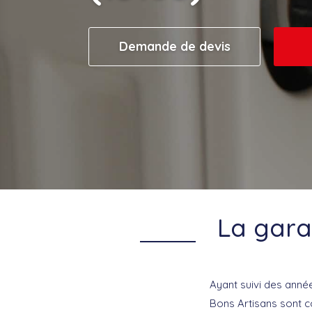
Demande de devis
La gara
Ayant suivi des anné
Bons Artisans sont co