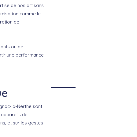
tise de nos artisans.
timisation comme le
ration de
ffants ou de
ntir une performance
ue
ignac-la-Nerthe sont
s appareils de
ons, et sur les gestes