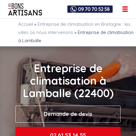
09 70 70 52 58
Accueil
»
Entreprise de climatisation en Bretagne : les
villes où nous intervenons
»
Entreprise de climatisation
à Lamballe
Entreprise de
climatisation à
Lamballe (22400)
Demande de devis
02 61 53 14 55