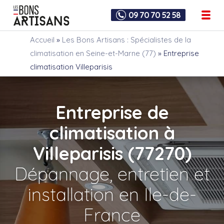
09 70 70 52 58
Accueil
»
Les Bons Artisans : Spécialistes de la
climatisation en Seine-et-Marne (77)
»
Entreprise
climatisation Villeparisis
Entreprise de
climatisation à
Villeparisis (77270)
Dépannage, entretien et
installation en Ile-de-
France