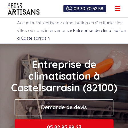
09 70 70 52 58
Accueil
»
Entreprise de climatisation en Occitanie : les
villes où nous intervenons
»
Entreprise de climatisation
à Castelsarrasin
Entreprise de
climatisation à
Castelsarrasin (82100)
Demande de devis
05 82 95 89 23