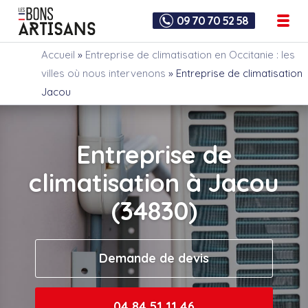
09 70 70 52 58
Accueil
»
Entreprise de climatisation en Occitanie : les
villes où nous intervenons
»
Entreprise de climatisation
Jacou
Entreprise de
climatisation à Jacou
(34830)
Demande de devis
04 84 51 11 46