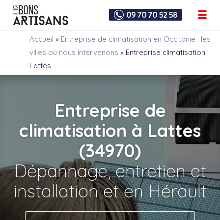
09 70 70 52 58
Accueil
»
Entreprise de climatisation en Occitanie : les
villes où nous intervenons
»
Entreprise climatisation
Lattes
Entreprise de
climatisation à Lattes
(34970)
Dépannage, entretien et
installation et en Hérault