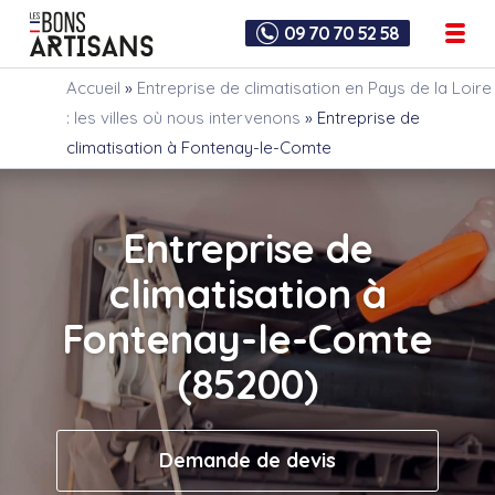
09 70 70 52 58
Accueil
»
Entreprise de climatisation en Pays de la Loire
: les villes où nous intervenons
»
Entreprise de
climatisation à Fontenay-le-Comte
Entreprise de
climatisation à
Fontenay-le-Comte
(85200)
Demande de devis