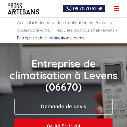
09 70 70 52 58
Accueil
»
Entreprise de climatisation en Provence-
Alpes-Côte-d’Azur : les villes où nous intervenons
»
Entreprise de climatisation Levens
Entreprise de
climatisation à Levens
(06670)
Demande de devis
04 84 51 11 44