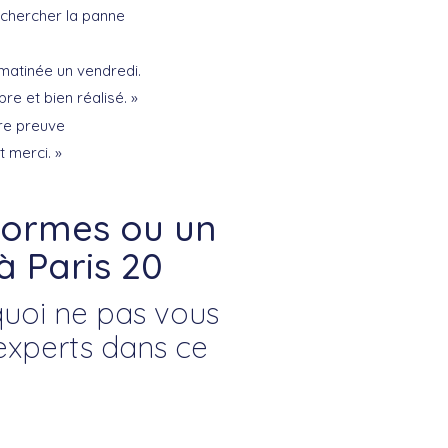
à chercher la panne
 matinée un vendredi.
re et bien réalisé. »
ire preuve
t merci. »
 normes ou un
à Paris 20
rquoi ne pas vous
experts dans ce