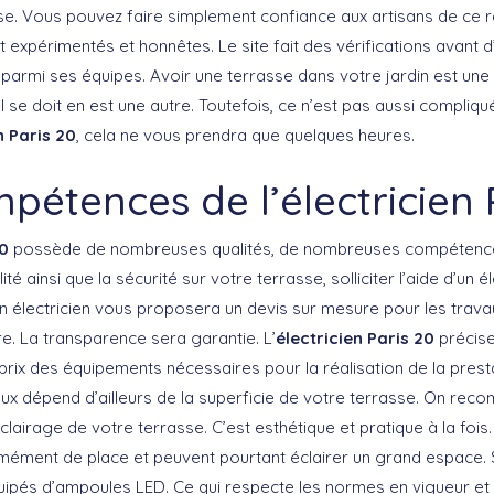
se. Vous pouvez faire simplement confiance aux artisans de ce 
t expérimentés et honnêtes. Le site fait des vérifications avant d’
parmi ses équipes. Avoir une terrasse dans votre jardin est un
e doit en est une autre. Toutefois, ce n’est pas aussi compliqué 
n Paris 20
, cela ne vous prendra que quelques heures.
pétences de l’électricien 
20
possède de nombreuses qualités, de nombreuses compétences.
ité ainsi que la sécurité sur votre terrasse, solliciter l’aide d’un é
an électricien vous proposera un devis sur mesure pour les travau
e. La transparence sera garantie. L’
électricien Paris 20
précise
 prix des équipements nécessaires pour la réalisation de la presta
ux dépend d’ailleurs de la superficie de votre terrasse. On re
éclairage de votre terrasse. C’est esthétique et pratique à la foi
mément de place et peuvent pourtant éclairer un grand espace.
uipés d’ampoules LED. Ce qui respecte les normes en vigueur e