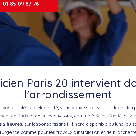
01 85 09 87 76
ricien Paris 20 intervient d
l'arrondissement
 vos problème d’électricité, vous pouvez trouver un électricien 
ment de Paris
et dans les environs, comme à
Saint-
Mandé
, à
Bag
e 2 heures
, sur lesbonsartisans.fr. Il sera disponible du lundi au 
urgence comme pour les travaux d’installation et de brancheme