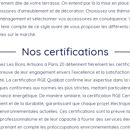
rement dite de votre terrasse. On entend par là la mise en plac
essoires d’ameublement et de décoration. Choisissez une théma
’aménagement et sélectionner vos accessoires en conséquence.
 tenir compte de ce style avant de vous proposer les différent
les sur le marché.
Nos certifications
hez Les Bons Artisans à Paris 20 détiennent fièrement les certifi
preuve de leur engagement envers l’excellence et la satisfaction 
ité. La certification RGE Qualibat confirme leur expertise dans la 
riques conformes aux normes les plus strictes, mettant particulièr
mance énergétique. De manière similaire, la certification RGE Cert
ent et de la durabilité, garantissant que chaque projet électriq
nvironnementales actuelles. Ces certifications sont la preuve ta
rofessionnalisme et de leur capacité à fournir des services élec
en prenant en compte les préoccupations environnementales con