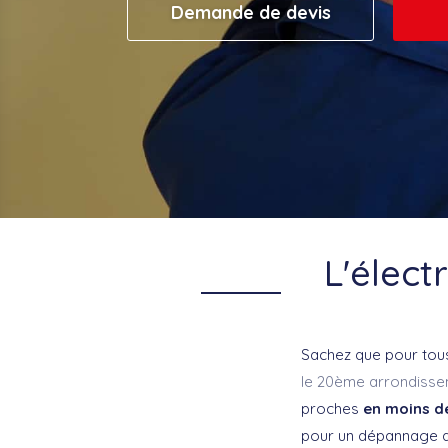
Demande de devis
L'élect
Sachez que pour tous
le 20ème arrondisse
proches
en moins d
pour un dépannage d’