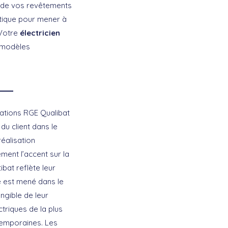
e de vos revêtements
tique pour mener à
 Votre
électricien
s modèles
cations RGE Qualibat
du client dans le
réalisation
ement l’accent sur la
ibat reflète leur
ue est mené dans le
ngible de leur
triques de la plus
temporaines. Les