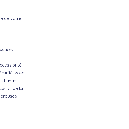
le de votre
sation.
ccessibilité
écurité, vous
est avant
casion de lui
mbreuses