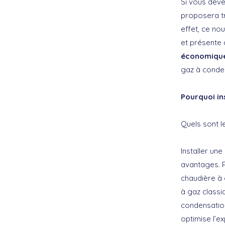
Si vous deve
proposera tr
effet, ce no
et présente 
économiqu
gaz à condens
Pourquoi in
Quels sont l
Installer un
avantages. P
chaudière à
à gaz classi
condensation
optimise l’ex