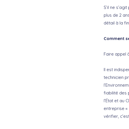
S’il ne s’agi
plus de 2 an
détail à la fi
Comment se 
Faire appel 
Il est indis
technicien p
l’Environneme
fiabilité de
l’État et au 
entreprise «
vérifier, c’es