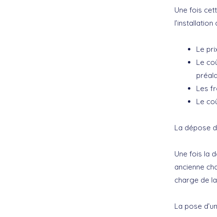
Une fois cett
l’installati
Le pri
Le coû
préala
Les fr
Le coû
La dépose de
Une fois la 
ancienne cha
charge de la
La pose d’un