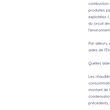
combustion d
produites p
exploitées. 
du circuit 
l’environnem
Par ailleurs,
aides de l’Éta
Quelles aide
Les chaudièr
consommation
montant de l
condensation
précédents,