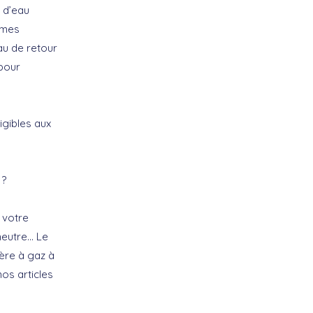
 d’eau
êmes
au de retour
pour
igibles aux
 ?
 votre
neutre… Le
ière à gaz à
nos articles