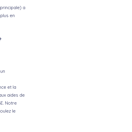
principale) a
 plus en
?
 un
nce et la
 aux aides de
GE. Notre
oulez le