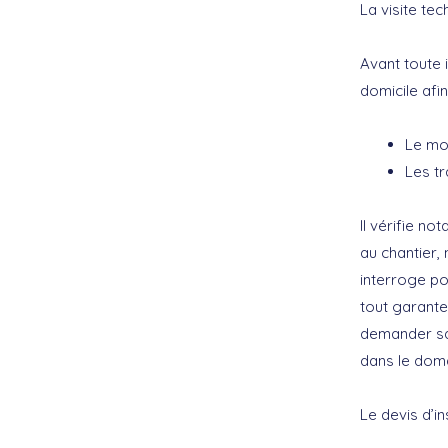
La visite te
Avant toute 
domicile afin
Le mod
Les tr
Il vérifie no
au chantier,
interroge po
tout garante 
demander sa
dans le dom
Le devis d’i