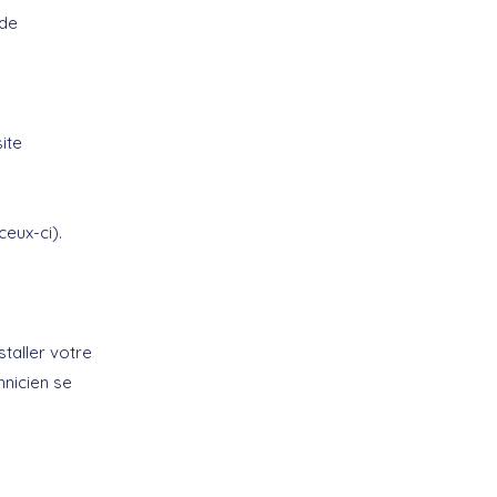
 de
ite
ceux-ci).
staller votre
hnicien se