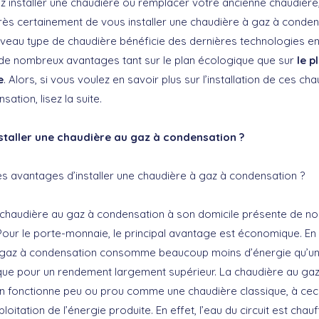
z installer une chaudière ou remplacer votre ancienne chaudière
ès certainement de vous installer une chaudière à gaz à conden
uveau type de chaudière bénéficie des dernières technologies en
de nombreux avantages tant sur le plan écologique que sur
le p
e
. Alors, si vous voulez en savoir plus sur l’installation de ces ch
ation, lisez la suite.
staller une chaudière au gaz à condensation ?
es avantages d’installer une chaudière à gaz à condensation ?
e chaudière au gaz à condensation à son domicile présente de 
our le porte-monnaie, le principal avantage est économique. En 
 gaz à condensation consomme beaucoup moins d’énergie qu’un
que pour un rendement largement supérieur. La chaudière au gaz
 fonctionne peu ou prou comme une chaudière classique, à ceci 
ploitation de l’énergie produite. En effet, l’eau du circuit est chau