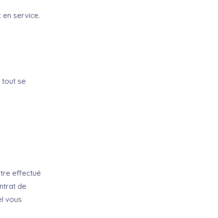
t en service.
 tout se
être effectué
ntrat de
el vous