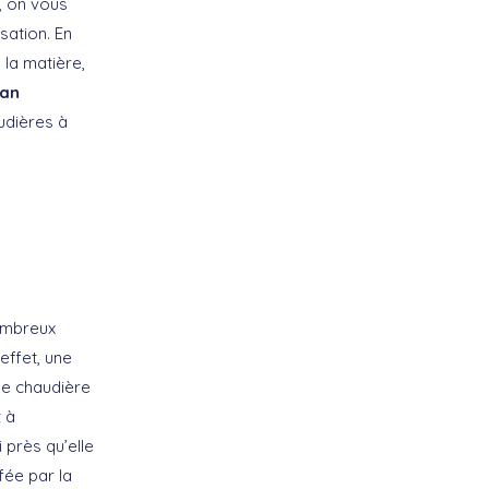
, on vous
sation. En
 la matière,
lan
audières à
nombreux
effet, une
e chaudière
 à
près qu’elle
ffée par la