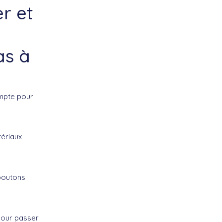
r et
as à
ompte pour
ériaux
boutons
pour passer