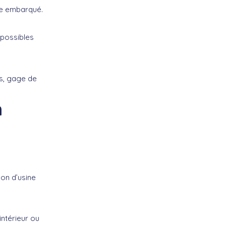
tre embarqué.
 possibles
es, gage de
n
on d’usine
intérieur ou