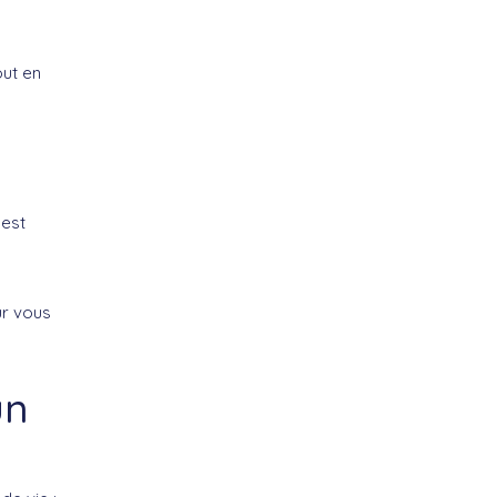
out en
 est
ur vous
un