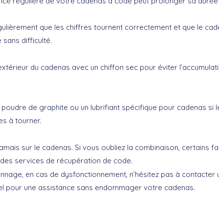
ce régulière
de votre cadenas à code peut prolonger sa durée d
gulièrement que les chiffres tournent correctement et que le ca
 sans difficulté.
extérieur du cadenas avec un chiffon sec pour éviter l’accumulat
e poudre de graphite ou un lubrifiant spécifique pour cadenas si 
les à tourner.
amais sur le cadenas. Si vous oubliez la combinaison, certains fa
des services de récupération de code.
annage
, en cas de dysfonctionnement, n’hésitez pas à contacter 
el pour une assistance sans endommager votre cadenas.