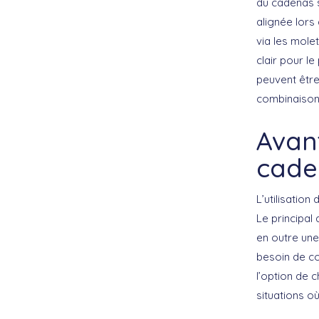
du cadenas 
alignée lors
via les mole
clair pour l
peuvent être
combinaison 
Avant
cade
L’utilisatio
Le principal a
en outre un
besoin de co
l’option de 
situations o