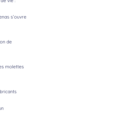
e vie :
denas s’ouvre
ion de
les molettes
bricants
un