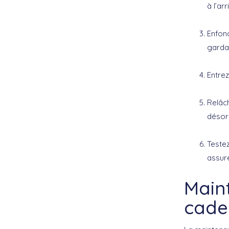
à l’ar
Enfonc
garda
Entrez
Relâch
désor
Testez
assure
Main
cade