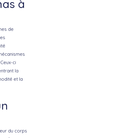
nas à
èmes de
les
ité
s mécanismes
 Ceux-ci
ntrant la
odité et la
un
ieur du corps