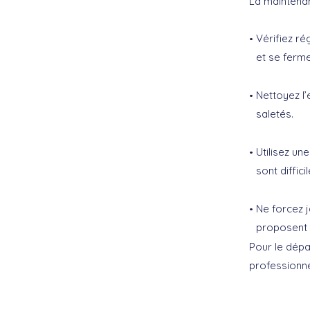
La
maintenan
Vérifiez ré
et se ferme
Nettoyez l’
saletés.
Utilisez un
sont diffici
Ne forcez j
proposent 
Pour le
dép
professionn