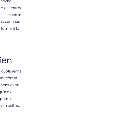
encoche
te est entrée
nt un chemin
 Ces cadenas
 forment la
ien
 quotidienne.
Ils offrent
 sans avoir
râce à
pour les
verrouillée.