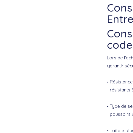
Conse
Entr
Conse
code
Lors de l’ac
garantir sécu
Résistance
résistants 
Type de se
poussoirs o
Taille et é