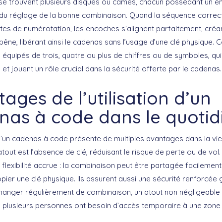
se trouvent plusieurs disques ou cames, chacun possédant un 
 du réglage de la bonne combinaison. Quand la séquence correc
ttes de numérotation, les encoches s’alignent parfaitement, créa
e pêne, libérant ainsi le cadenas sans l’usage d’une clé physique.
 équipés de trois, quatre ou plus de chiffres ou de symboles, qui
et jouent un rôle crucial dans la sécurité offerte par le cadenas.
ages de l’utilisation d’un
nas à code dans le quotid
n d’un cadenas à code présente de multiples avantages dans la vie
tout est l’
absence de clé
, réduisant le risque de perte ou de vol. 
e
flexibilité accrue
: la combinaison peut être partagée facilement
pier une clé physique. Ils assurent aussi une
sécurité renforcée
g
changer régulièrement de combinaison, un atout non négligeable 
ù plusieurs personnes ont besoin d’accès temporaire à une zone 