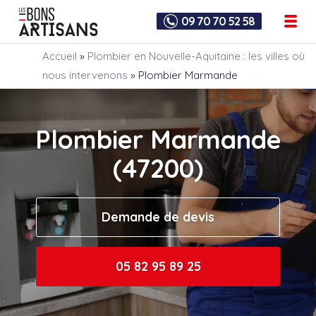
09 70 70 52 58
Accueil
»
Plombier en Nouvelle-Aquitaine : les villes où
nous intervenons
»
Plombier Marmande
Plombier Marmande
(47200)
Demande de devis
05 82 95 89 25