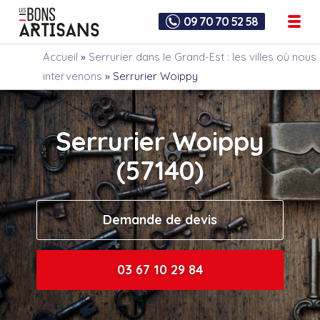
09 70 70 52 58
Accueil
»
Serrurier dans le Grand-Est : les villes où nous
intervenons
»
Serrurier Woippy
Serrurier Woippy
(57140)
Demande de devis
03 67 10 29 84