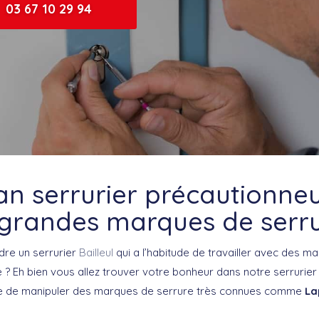
03 67 10 29 94
an serrurier précautionneu
 grandes marques de serru
dre un serrurier
Bailleul
qui a l’habitude de travailler avec des m
 ? Eh bien vous allez trouver votre bonheur dans notre serrurier m
de de manipuler des marques de serrure très connues comme
La