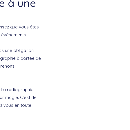
e à une
ensez que vous êtes
s événements.
as une obligation
iographie à portée de
mprenons
. La radiographie
ar magie. C’est de
ez vous en toute