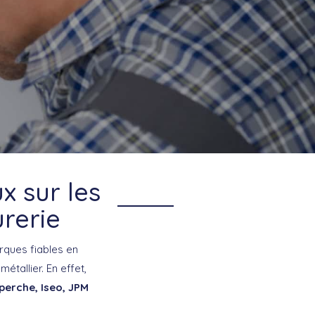
x sur les
rerie
arques fiables en
étallier. En effet,
perche, Iseo, JPM