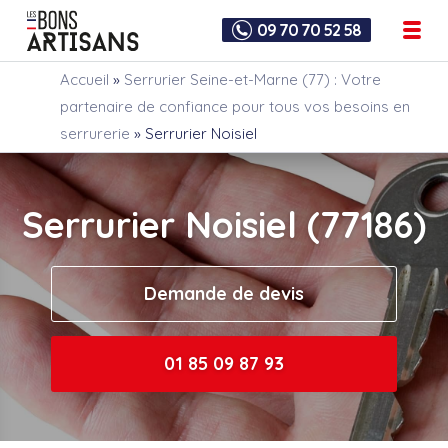
09 70 70 52 58
Accueil
»
Serrurier Seine-et-Marne (77) : Votre
partenaire de confiance pour tous vos besoins en
serrurerie
»
Serrurier Noisiel
Serrurier Noisiel (77186)
Demande de devis
01 85 09 87 93