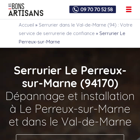
09 70 70 52 58
Accueil
»
Serrurier dans le Val-de-Marne (94) : Votre
service de serrurerie de confiance
»
Serrurier Le
Perreux-sur-Marne
Serrurier Le Perreux-
sur-Marne (94170)
Dépannage et installation
à Le Perreux-sur-Marne
et dans le Val-de-Marne