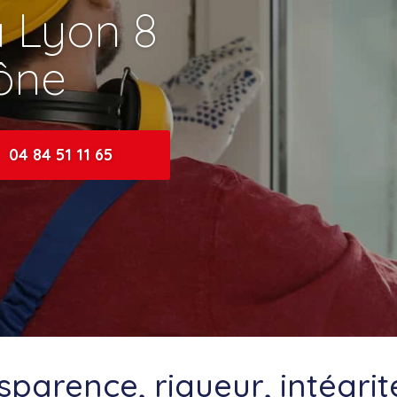
à Lyon 8
hône
04 84 51 11 65
parence, rigueur, intégrité