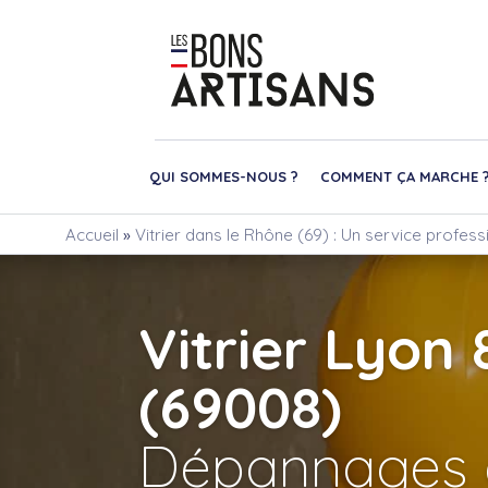
QUI SOMMES-NOUS ?
COMMENT ÇA MARCHE 
Accueil
»
Vitrier dans le Rhône (69) : Un service profes
Vitrier Lyon 
(69008)
Dépannages 