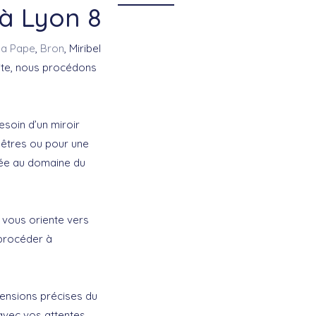
 à Lyon 8
 la Pape
,
Bron
, Miribel
uite, nous procédons
esoin d’un miroir
enêtres ou pour une
iée au domaine du
 vous oriente vers
 procéder à
ensions précises du
avec vos attentes,