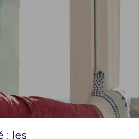
 : les