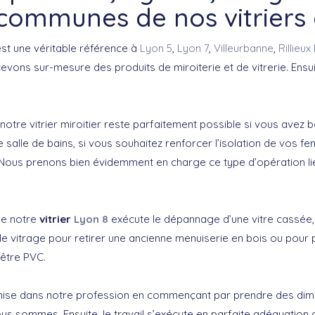
communes de nos vitriers
 est une véritable référence à
Lyon 5
,
Lyon 7
,
Villeurbanne
,
Rillieux
vons sur-mesure des produits de miroiterie et de vitrerie. Ens
notre vitrier miroitier reste parfaitement possible si vous avez b
 salle de bains, si vous souhaitez renforcer l’isolation de vos f
 Nous prenons bien évidemment en charge ce type d’opération l
ue notre
vitrier
Lyon 8
exécute le dépannage d’une vitre cassée,
le vitrage pour retirer une ancienne menuiserie en bois ou pour
enêtre PVC.
 mise dans notre profession en commençant par prendre des dim
ous sommes. Ensuite, le travail s’exécute en parfaite adéquation 