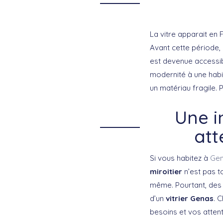
La vitre apparait en 
Avant cette période, l
est devenue accessib
modernité à une hab
un matériau fragile. P
Une i
att
Si vous habitez à
Ge
miroitier
n’est pas to
même. Pourtant, des v
d’un
vitrier Genas
. 
besoins et vos attent