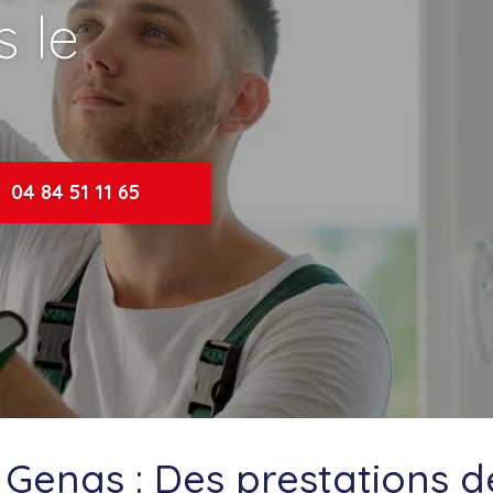
 le
04 84 51 11 65
à Genas : Des prestations d