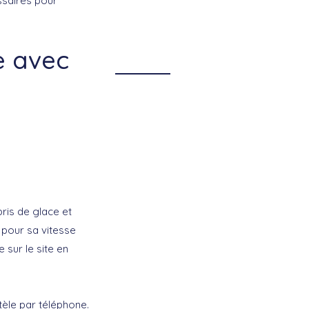
ssaires pour
e avec
bris de glace et
 pour sa vitesse
 sur le site en
tèle par téléphone.