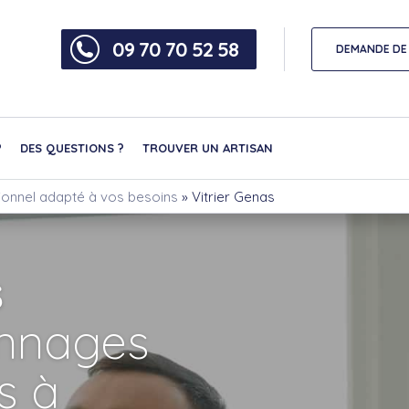
09 70 70 52 58
DEMANDE DE 
?
DES QUESTIONS ?
TROUVER UN ARTISAN
sionnel adapté à vos besoins
»
Vitrier Genas
s
nnages
ns à