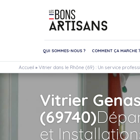
QUI SOMMES-NOUS ?
COMMENT ÇA MARCHE 
Accueil
»
Vitrier dans le Rhône (69) : Un service profes
Vitrier Gena
(69740)
Dépa
et Installatio