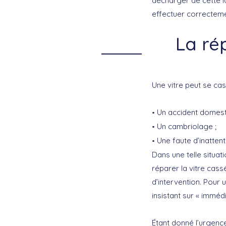
décharger de cette l
effectuer correcteme
La ré
Une vitre peut se ca
Un accident domest
Un cambriolage ;
Une faute d’inattent
Dans une telle situat
réparer la vitre cass
d’intervention. Pour
insistant sur « imméd
Étant donné l’urgence