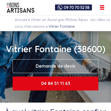
09 70 70 52 58
Accueil
»
Vitrier en Auvergne-Rhône-Alpes : les villes où
nous intervenons
»
Vitrier Fontaine
Vitrier Fontaine (38600)
Demande de devis
04 84 51 11 63