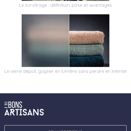
Le survitrage : définition, pose et avantages
Le verre dépoli, gagner en lumière sans perdre en intimité