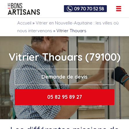
09 70 70 52 58
Accueil
»
Vitrier en Nouvelle-Aquitaine : les villes où
nous intervenons
»
Vitrier Thouars
Vitrier Thouars (79100)
Demande de devis
05 82 95 89 27