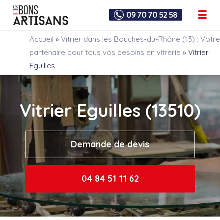
09 70 70 52 58
Accueil
»
Vitrier dans les Bouches-du-Rhône (13) : Votre
partenaire pour tous vos besoins en vitrerie
»
Vitrier
Eguilles
Vitrier Eguilles (13510)
Demande de devis
04 84 51 11 62