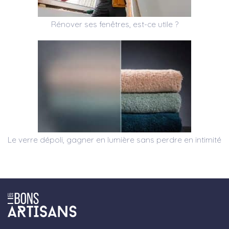
Rénover ses fenêtres, est-ce utile ?
Le verre dépoli, gagner en lumière sans perdre en intimité