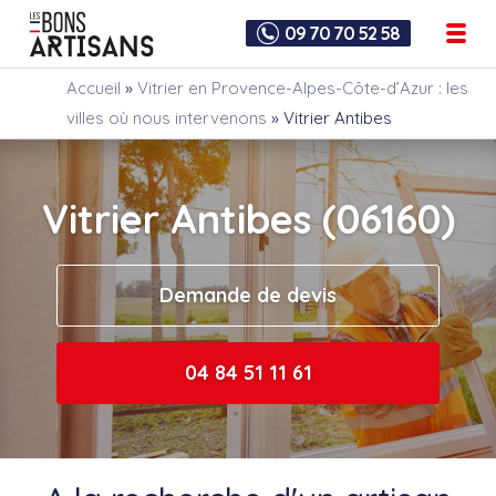
09 70 70 52 58
Accueil
»
Vitrier en Provence-Alpes-Côte-d’Azur : les
villes où nous intervenons
»
Vitrier Antibes
Vitrier Antibes (06160)
Demande de devis
04 84 51 11 61