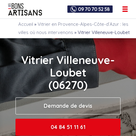
09 70 70 52 58
Accueil
»
Vitrier en Provence-Alpes-Côte-d’Azur : les
villes où nous intervenons
»
Vitrier Villeneuve-Loubet
Vitrier Villeneuve-
Loubet
(06270)
Demande de devis
04 84 51 11 61