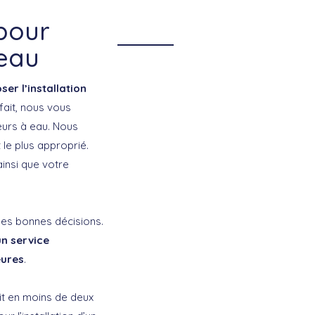
 pour
 eau
r l’installation
 fait, nous vous
teurs à eau. Nous
 le plus approprié.
ainsi que votre
les bonnes décisions.
n service
eures
.
git en moins de deux