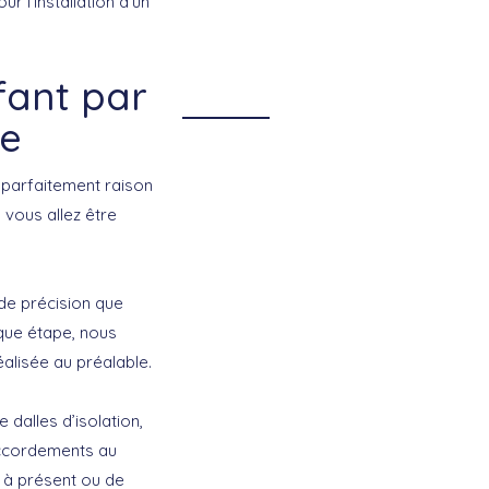
 l’installation d’un
fant par
le
 parfaitement raison
 vous allez être
de précision que
que étape, nous
alisée au préalable.
 dalles d’isolation,
accordements au
s à présent ou de