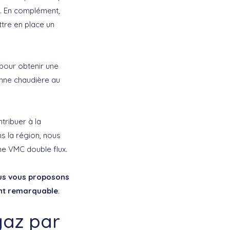
e. En complément,
tre en place un
 pour obtenir une
enne chaudière au
tribuer à la
s la région, nous
ne VMC double flux.
s vous proposons
ent remarquable
.
gaz par