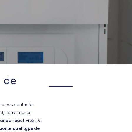
é de
 ne pas contacter
et, notre métier
rande réactivité
. De
mporte quel type de