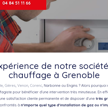
04 84 51 11 66
xpérience de notre sociét
chauffage à Grenoble
le
,
Gières
,
Venon
,
Corenc
, Narbonne ou Engins ? Alors pourquoi
agiste pour bénéficier d’une intervention très minutieuse. En eff
une satisfaction cliente permanente et de disposer d’une
très g
confrontés à
n’importe quel type d’installation de gaz ou n’i