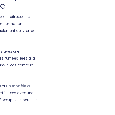
le
ièce maîtresse de
eur permettant
galement délivrer de
us avez une
es fumées liées à la
 le cas contraire, il
vers
un modèle à
 efficaces avec une
réoccupez un peu plus