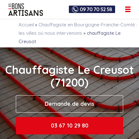
09 70 70 52 58
Accueil
»
Chauffagiste en Bourgogne-Franche-Comté :
les villes où nous intervenons
»
chauffagiste Le
Creusot
Chauffagiste Le Creusot
(71200)
Demande de devis
03 67 10 29 80