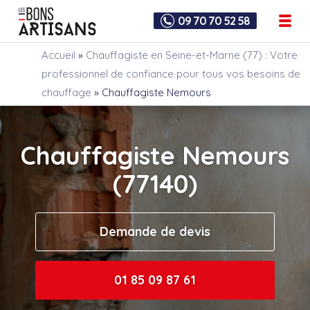
09 70 70 52 58
Accueil
»
Chauffagiste en Seine-et-Marne (77) : Votre
professionnel de confiance pour tous vos besoins de
chauffage
»
Chauffagiste Nemours
Chauffagiste Nemours
(77140)
Demande de devis
01 85 09 87 61