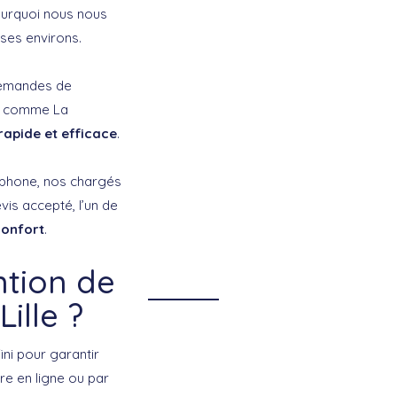
ourquoi nous nous
 ses environs.
 demandes de
es comme La
rapide et efficace
.
léphone, nos chargés
vis accepté, l’un de
confort
.
tion de
ille ?
ini pour garantir
re en ligne ou par