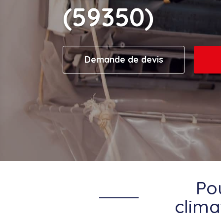
(59350)
Demande de devis
Po
clima