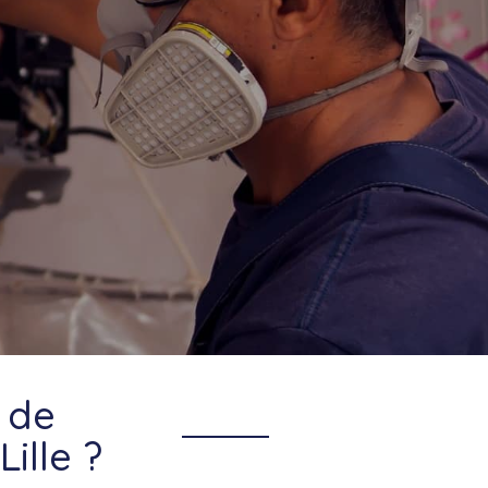
 de
ille ?