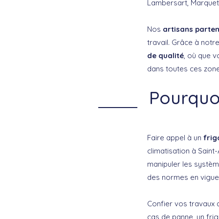
Lambersart, Marquette
Nos
artisans parte
travail. Grâce à not
de qualité
, où que 
dans toutes ces zone
Pourquoi
Faire appel à un
frig
climatisation à Saint
manipuler les système
des normes en vigue
Confier vos travaux d
cas de panne, un fri