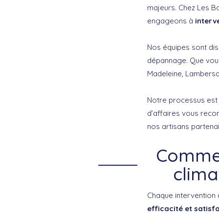
majeurs. Chez Les Bo
engageons à
interv
Nos équipes sont dis
dépannage. Que vous
Madeleine, Lambersar
Notre processus est 
d’affaires vous recon
nos artisans partenai
Commen
clima
Chaque intervention d
efficacité et satisf