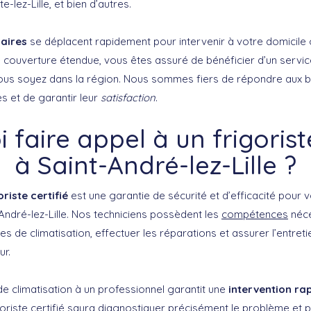
-lez-Lille, et bien d’autres.
naires
se déplacent rapidement pour intervenir à votre domicile o
re couverture étendue, vous êtes assuré de bénéficier d’un servi
vous soyez dans la région. Nous sommes fiers de répondre aux b
s et de garantir leur
satisfaction
.
 faire appel à un frigoriste
à Saint-André-lez-Lille ?
oriste certifié
est une garantie de sécurité et d’efficacité pour 
-André-lez-Lille. Nos techniciens possèdent les
compétences
néce
s de climatisation, effectuer les réparations et assurer l’entret
ur.
e climatisation à un professionnel garantit une
intervention ra
goriste certifié saura diagnostiquer précisément le problème et 