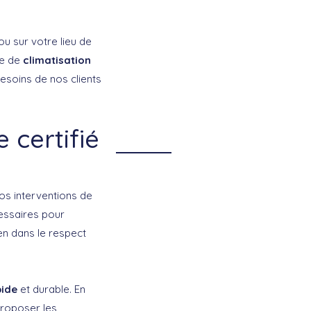
u sur votre lieu de
ce de
climatisation
esoins de nos clients
 certifié
vos interventions de
ssaires pour
ien dans le respect
pide
et durable. En
proposer les