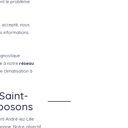
ent le problème
is accepté, nous
es informations
iagnostique
ce à notre
réseau
e climatisation à
Saint-
oposons
nt-André-lez-Lille
annage. Notre objectif