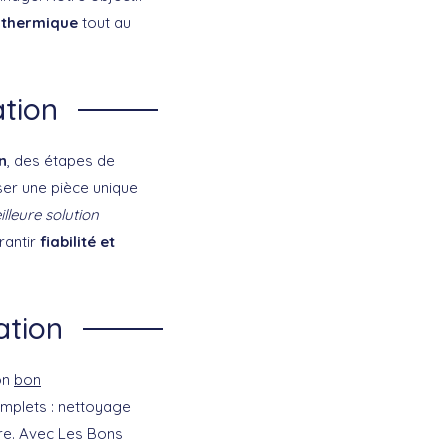
 thermique
tout au
ation
n
, des étapes de
iser une pièce unique
lleure solution
rantir
fiabilité et
ation
on
bon
omplets : nettoyage
ire. Avec Les Bons