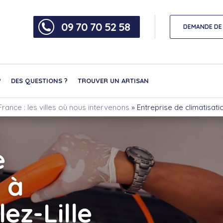
09 70 70 52 58
DEMANDE DE 
?
DES QUESTIONS ?
TROUVER UN ARTISAN
rance : les villes où nous intervenons
»
Entreprise de climatisati
e
 à
ez-Lille