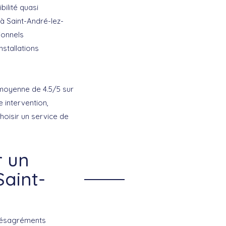
bilité quasi
 à Saint-André-lez-
ionnels
stallations
 moyenne de 4.5/5 sur
 intervention,
hoisir un service de
r un
Saint-
 désagréments